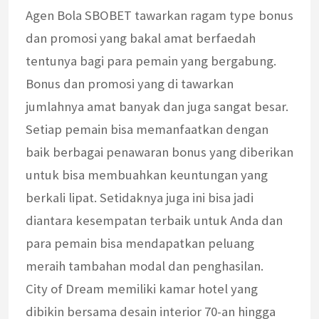
Agen Bola SBOBET tawarkan ragam type bonus
dan promosi yang bakal amat berfaedah
tentunya bagi para pemain yang bergabung.
Bonus dan promosi yang di tawarkan
jumlahnya amat banyak dan juga sangat besar.
Setiap pemain bisa memanfaatkan dengan
baik berbagai penawaran bonus yang diberikan
untuk bisa membuahkan keuntungan yang
berkali lipat. Setidaknya juga ini bisa jadi
diantara kesempatan terbaik untuk Anda dan
para pemain bisa mendapatkan peluang
meraih tambahan modal dan penghasilan.
City of Dream memiliki kamar hotel yang
dibikin bersama desain interior 70-an hingga