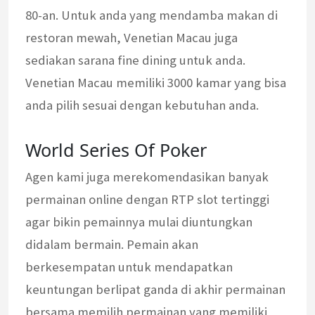
80-an. Untuk anda yang mendamba makan di
restoran mewah, Venetian Macau juga
sediakan sarana fine dining untuk anda.
Venetian Macau memiliki 3000 kamar yang bisa
anda pilih sesuai dengan kebutuhan anda.
World Series Of Poker
Agen kami juga merekomendasikan banyak
permainan online dengan RTP slot tertinggi
agar bikin pemainnya mulai diuntungkan
didalam bermain. Pemain akan
berkesempatan untuk mendapatkan
keuntungan berlipat ganda di akhir permainan
bersama memilih permainan yang memiliki