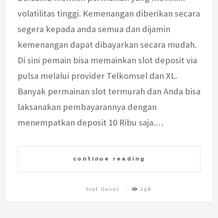
volatilitas tinggi. Kemenangan diberikan secara
segera kepada anda semua dan dijamin
kemenangan dapat dibayarkan secara mudah.
Di sini pemain bisa memainkan slot deposit via
pulsa melalui provider Telkomsel dan XL.
Banyak permainan slot termurah dan Anda bisa
laksanakan pembayarannya dengan
menempatkan deposit 10 Ribu saja.…
continue reading
Slot Gacor
256