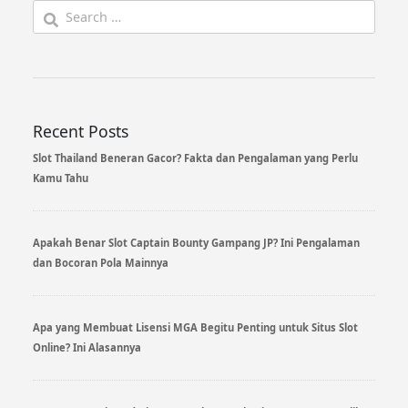
Search
for:
Recent Posts
Slot Thailand Beneran Gacor? Fakta dan Pengalaman yang Perlu
Kamu Tahu
Apakah Benar Slot Captain Bounty Gampang JP? Ini Pengalaman
dan Bocoran Pola Mainnya
Apa yang Membuat Lisensi MGA Begitu Penting untuk Situs Slot
Online? Ini Alasannya