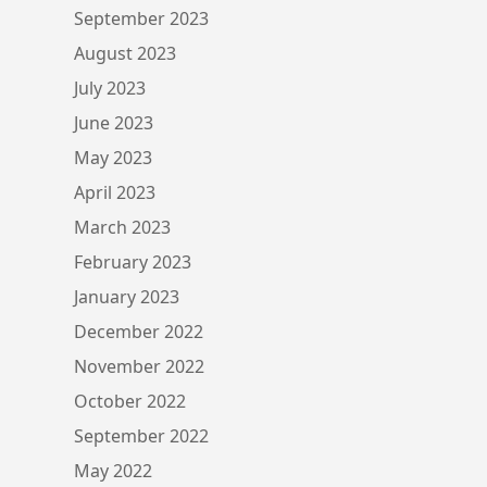
September 2023
August 2023
July 2023
June 2023
May 2023
April 2023
March 2023
February 2023
January 2023
December 2022
November 2022
October 2022
September 2022
May 2022