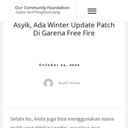
Skip
Our Community Foundation
to
Game Slot Penghasil Uang
content
Asyik, Ada Winter Update Patch
Di Garena Free Fire
Selain itu, Anda juga bisa menggunakan nama
guild yang dibikin sendiri, misalnya dari