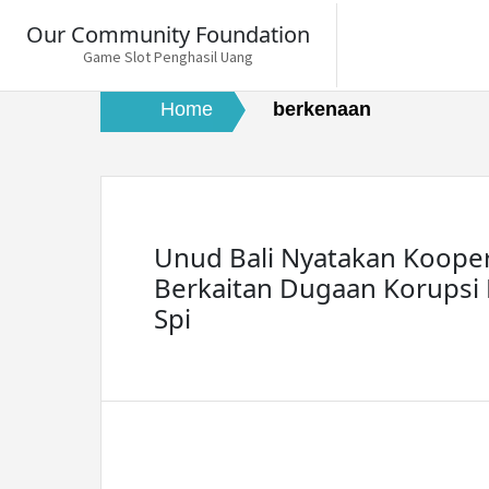
Skip
Our Community Foundation
to
Game Slot Penghasil Uang
content
Home
berkenaan
Unud Bali Nyatakan Kooper
Berkaitan Dugaan Korupsi
Spi