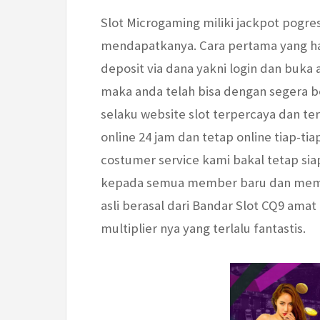
Slot Microgaming miliki jackpot pogr
mendapatkanya. Cara pertama yang har
deposit via dana yakni login dan buka a
maka anda telah bisa dengan segera b
selaku website slot terpercaya dan te
online 24 jam dan tetap online tiap-t
costumer service kami bakal tetap si
kepada semua member baru dan membe
asli berasal dari Bandar Slot CQ9 ama
multiplier nya yang terlalu fantastis.