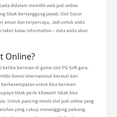
pada didalam memilih web judi online
ng tidak bertanggung jawab. Slot Gacor
ler aman dan terpercaya, Jadi untuk anda
h takut kalau information – data anda akan
ot Online?
i ketika bermain di game slot PG Soft gara-
miliki lisensi internasional berasal dari
uga berkesempatan untuk bisa bermain
supaya tidak perlu khawatir tidak bisa
is. Untuk pancing mesin slot judi online yang
ik taruhan yang cukup menanggung peluang