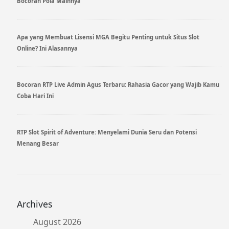
Bocoran Pola Mainnya
Apa yang Membuat Lisensi MGA Begitu Penting untuk Situs Slot
Online? Ini Alasannya
Bocoran RTP Live Admin Agus Terbaru: Rahasia Gacor yang Wajib Kamu
Coba Hari Ini
RTP Slot Spirit of Adventure: Menyelami Dunia Seru dan Potensi
Menang Besar
Archives
August 2026