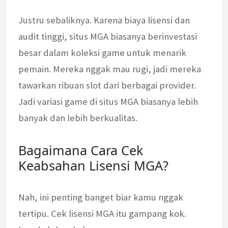
Justru sebaliknya. Karena biaya lisensi dan
audit tinggi, situs MGA biasanya berinvestasi
besar dalam koleksi game untuk menarik
pemain. Mereka nggak mau rugi, jadi mereka
tawarkan ribuan slot dari berbagai provider.
Jadi variasi game di situs MGA biasanya lebih
banyak dan lebih berkualitas.
Bagaimana Cara Cek
Keabsahan Lisensi MGA?
Nah, ini penting banget biar kamu nggak
tertipu. Cek lisensi MGA itu gampang kok.