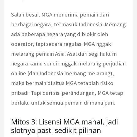
Salah besar. MGA menerima pemain dari
berbagai negara, termasuk Indonesia. Memang
ada beberapa negara yang diblokir oleh
operator, tapi secara regulasi MGA nggak
melarang pemain Asia. Asal dari segi hukum
negara kamu sendiri nggak melarang perjudian
online (dan Indonesia memang melarang),
maka bermain di situs MGA tetaplah risiko
pribadi. Tapi dari sisi perlindungan, MGA tetap
berlaku untuk semua pemain di mana pun.
Mitos 3: Lisensi MGA mahal, jadi
slotnya pasti sedikit pilihan