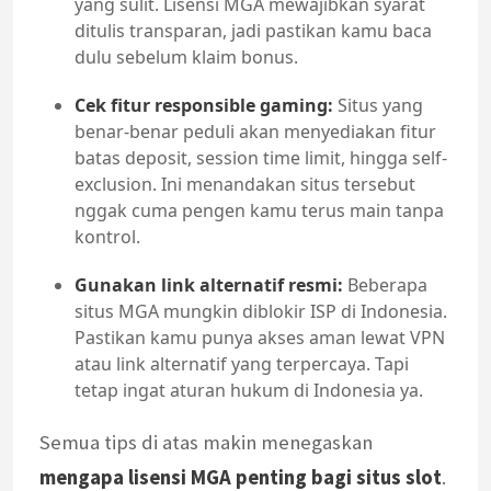
yang sulit. Lisensi MGA mewajibkan syarat
ditulis transparan, jadi pastikan kamu baca
dulu sebelum klaim bonus.
Cek fitur responsible gaming:
Situs yang
benar-benar peduli akan menyediakan fitur
batas deposit, session time limit, hingga self-
exclusion. Ini menandakan situs tersebut
nggak cuma pengen kamu terus main tanpa
kontrol.
Gunakan link alternatif resmi:
Beberapa
situs MGA mungkin diblokir ISP di Indonesia.
Pastikan kamu punya akses aman lewat VPN
atau link alternatif yang terpercaya. Tapi
tetap ingat aturan hukum di Indonesia ya.
Semua tips di atas makin menegaskan
mengapa lisensi MGA penting bagi situs slot
.