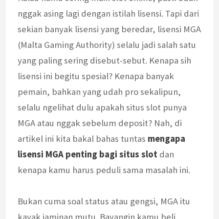
nggak asing lagi dengan istilah lisensi. Tapi dari
sekian banyak lisensi yang beredar, lisensi MGA
(Malta Gaming Authority) selalu jadi salah satu
yang paling sering disebut-sebut. Kenapa sih
lisensi ini begitu spesial? Kenapa banyak
pemain, bahkan yang udah pro sekalipun,
selalu ngelihat dulu apakah situs slot punya
MGA atau nggak sebelum deposit? Nah, di
artikel ini kita bakal bahas tuntas
mengapa
lisensi MGA penting bagi situs slot
dan
kenapa kamu harus peduli sama masalah ini.
Bukan cuma soal status atau gengsi, MGA itu
kayak jaminan mutu. Bayangin kamu beli