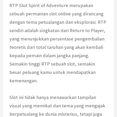
RTP Slot Spirit of Adventure merupakan
sebuah permainan slot online yang dirancang
dengan tema petualangan dan eksplorasi. RTP
sendiri adalah singkatan dari Return to Player,
yang menunjukkan persentase pengembalian
teoretis dari total taruhan yang akan kembali
kepada pemain dalam jangka panjang.
Semakin tinggi RTP sebuah slot, semakin
besar peluang kamu untuk mendapatkan
kemenangan.
Slot ini tidak hanya menawarkan tampilan
visual yang memikat dan tema yang mengajak
berpetualang ke dunia misterius, tetapi juga