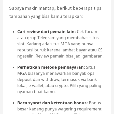
Supaya makin mantap, berikut beberapa tips
tambahan yang bisa kamu terapkan:
Cari review dari pemain lain:
Cek forum
atau grup Telegram yang membahas situs
slot. Kadang ada situs MGA yang punya
reputasi buruk karena lambat bayar atau CS
ngeselin. Review pemain bisa jadi gambaran.
Perhatikan metode pembayaran:
Situs
MGA biasanya menawarkan banyak opsi
deposit dan withdraw, termasuk via bank
lokal, e-wallet, atau crypto. Pilih yang paling
nyaman buat kamu.
Baca syarat dan ketentuan bonus:
Bonus
besar kadang punya wagering requirement