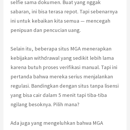
selfie sama dokumen. Buat yang nggak
sabaran, ini bisa terasa repot. Tapi sebenarnya
ini untuk kebaikan kita semua — mencegah
penipuan dan pencucian uang.
Selain itu, beberapa situs MGA menerapkan
kebijakan withdrawal yang sedikit lebih lama
karena butuh proses verifikasi manual. Tapi ini
pertanda bahwa mereka serius menjalankan
regulasi. Bandingkan dengan situs tanpa lisensi
yang bisa cair dalam 5 menit tapi tiba-tiba
ngilang besoknya. Pilih mana?
Ada juga yang mengeluhkan bahwa MGA