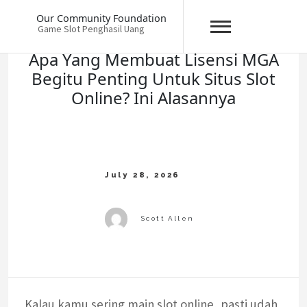
Skip
Our Community Foundation
to
Game Slot Penghasil Uang
content
Apa Yang Membuat Lisensi MGA
Begitu Penting Untuk Situs Slot
Online? Ini Alasannya
Kalau kamu sering main slot online, pasti udah