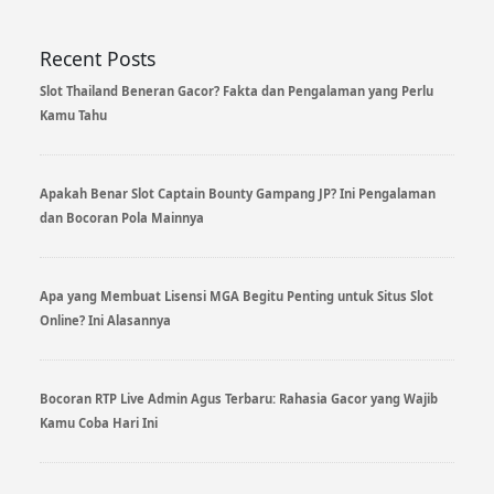
Recent Posts
Slot Thailand Beneran Gacor? Fakta dan Pengalaman yang Perlu
Kamu Tahu
Apakah Benar Slot Captain Bounty Gampang JP? Ini Pengalaman
dan Bocoran Pola Mainnya
Apa yang Membuat Lisensi MGA Begitu Penting untuk Situs Slot
Online? Ini Alasannya
Bocoran RTP Live Admin Agus Terbaru: Rahasia Gacor yang Wajib
Kamu Coba Hari Ini