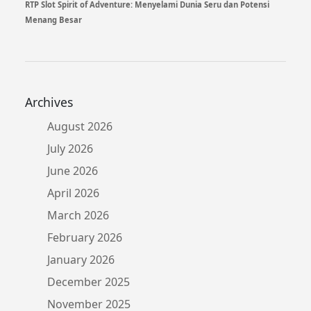
RTP Slot Spirit of Adventure: Menyelami Dunia Seru dan Potensi
Menang Besar
Archives
August 2026
July 2026
June 2026
April 2026
March 2026
February 2026
January 2026
December 2025
November 2025