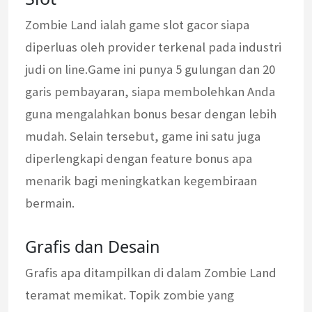
Zombie Land ialah game slot gacor siapa
diperluas oleh provider terkenal pada industri
judi on line.Game ini punya 5 gulungan dan 20
garis pembayaran, siapa membolehkan Anda
guna mengalahkan bonus besar dengan lebih
mudah. Selain tersebut, game ini satu juga
diperlengkapi dengan feature bonus apa
menarik bagi meningkatkan kegembiraan
bermain.
Grafis dan Desain
Grafis apa ditampilkan di dalam Zombie Land
teramat memikat. Topik zombie yang