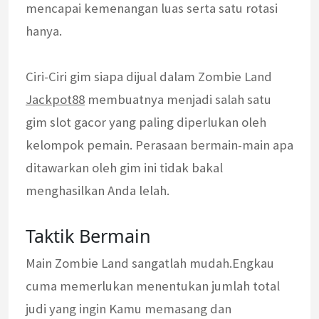
mencapai kemenangan luas serta satu rotasi
hanya.
Ciri-Ciri gim siapa dijual dalam Zombie Land
Jackpot88
membuatnya menjadi salah satu
gim slot gacor yang paling diperlukan oleh
kelompok pemain. Perasaan bermain-main apa
ditawarkan oleh gim ini tidak bakal
menghasilkan Anda lelah.
Taktik Bermain
Main Zombie Land sangatlah mudah.Engkau
cuma memerlukan menentukan jumlah total
judi yang ingin Kamu memasang dan