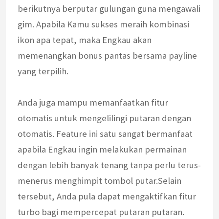
berikutnya berputar gulungan guna mengawali
gim. Apabila Kamu sukses meraih kombinasi
ikon apa tepat, maka Engkau akan
memenangkan bonus pantas bersama payline
yang terpilih.
Anda juga mampu memanfaatkan fitur
otomatis untuk mengelilingi putaran dengan
otomatis. Feature ini satu sangat bermanfaat
apabila Engkau ingin melakukan permainan
dengan lebih banyak tenang tanpa perlu terus-
menerus menghimpit tombol putar.Selain
tersebut, Anda pula dapat mengaktifkan fitur
turbo bagi mempercepat putaran putaran.