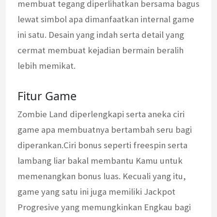
membuat tegang diperlihatkan bersama bagus
lewat simbol apa dimanfaatkan internal game
ini satu. Desain yang indah serta detail yang
cermat membuat kejadian bermain beralih
lebih memikat.
Fitur Game
Zombie Land diperlengkapi serta aneka ciri
game apa membuatnya bertambah seru bagi
diperankan.Ciri bonus seperti freespin serta
lambang liar bakal membantu Kamu untuk
memenangkan bonus luas. Kecuali yang itu,
game yang satu ini juga memiliki Jackpot
Progresive yang memungkinkan Engkau bagi