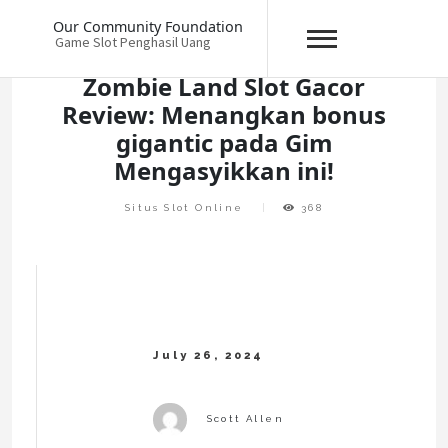
Skip
Our Community Foundation
to
Game Slot Penghasil Uang
content
Zombie Land Slot Gacor
Review: Menangkan bonus
gigantic pada Gim
Mengasyikkan ini!
Situs Slot Online
368