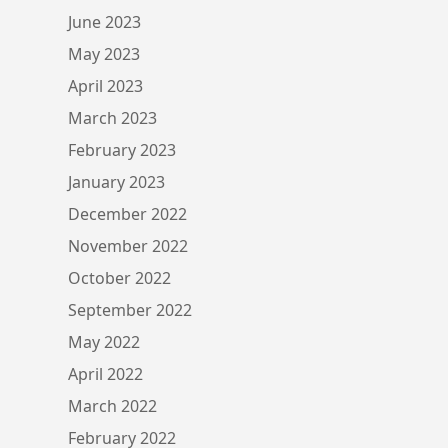
June 2023
May 2023
April 2023
March 2023
February 2023
January 2023
December 2022
November 2022
October 2022
September 2022
May 2022
April 2022
March 2022
February 2022