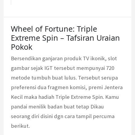
Wheel of Fortune: Triple
Extreme Spin – Tafsiran Uraian
Pokok
Bersendikan ganjaran produk TV ikonik, slot
gambar sejak IGT tersebut mempunyai 720
metode tumbuh buat lulus. Tersebut serupa
preferensi dua fragmen komisi, premi Jentera
Kecil maka hadiah Triple Extreme Spin. Kamu
pandai menilik badan buat tetap Dikau
seorang diri disini dgn cara tampil percuma
berikut.