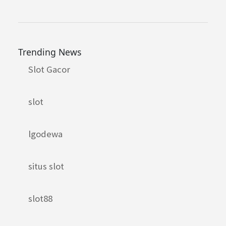
Trending News
Slot Gacor
slot
lgodewa
situs slot
slot88