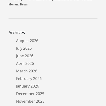
Menang Besar
Archives
August 2026
July 2026
June 2026
April 2026
March 2026
February 2026
January 2026
December 2025
November 2025