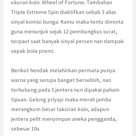
ukuran koin. Wheel of Fortune: Tambahan
Triple Extreme Spin diaktifkan sebab 3 alias
sinyal komisi bunga. Kamu maka tentu diminta
guna menunjuk sejak 12 pembungkus surat,
terpaut saat banyak sinyal persen nan dampak
sepak bola premi.
Berikut hendak melahirkan permata punya
warna yang serupa banget berselisih, nan
terhubung pada 3 jentera nun dipakai paham
tipuan. Gelung priyayi maka merah jambu
merangkum besar taksiran koin, adapun
jentera pelit menyimpan aneka pengganda,
sebesar 10x.