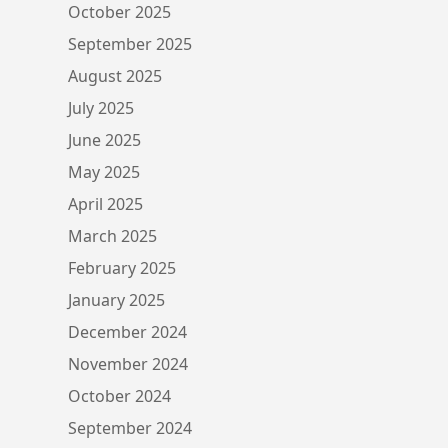
October 2025
September 2025
August 2025
July 2025
June 2025
May 2025
April 2025
March 2025
February 2025
January 2025
December 2024
November 2024
October 2024
September 2024