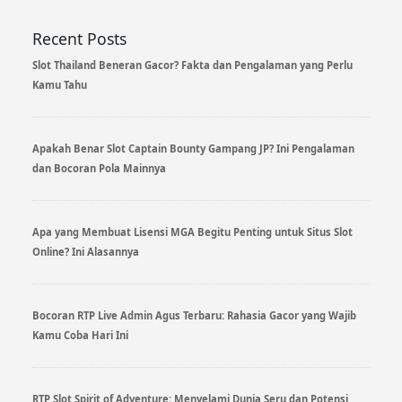
Recent Posts
Slot Thailand Beneran Gacor? Fakta dan Pengalaman yang Perlu
Kamu Tahu
Apakah Benar Slot Captain Bounty Gampang JP? Ini Pengalaman
dan Bocoran Pola Mainnya
Apa yang Membuat Lisensi MGA Begitu Penting untuk Situs Slot
Online? Ini Alasannya
Bocoran RTP Live Admin Agus Terbaru: Rahasia Gacor yang Wajib
Kamu Coba Hari Ini
RTP Slot Spirit of Adventure: Menyelami Dunia Seru dan Potensi