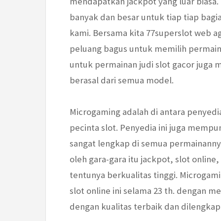
mendapatkan jackpot yang luar biasa.
banyak dan besar untuk tiap tiap bag
kami. Bersama kita 77superslot web agen
peluang bagus untuk memilih permaina
untuk permainan judi slot gacor juga 
berasal dari semua model.
Microgaming adalah di antara penyedi
pecinta slot. Penyedia ini juga mempu
sangat lengkap di semua permainannya
oleh gara-gara itu jackpot, slot onlin
tentunya berkualitas tinggi. Microgam
slot online ini selama 23 th. dengan 
dengan kualitas terbaik dan dilengkapi