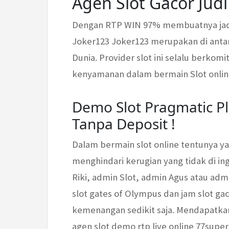
Agen Slot Gacor Judi
Dengan RTP WIN 97% membuatnya jadi l
Joker123 Joker123 merupakan di antara
Dunia. Provider slot ini selalu ber
kenyamanan dalam bermain Slot onlin
Demo Slot Pragmatic Pl
Tanpa Deposit !
Dalam bermain slot online tentunya ya
menghindari kerugian yang tidak di in
Riki, admin Slot, admin Agus atau ad
slot gates of Olympus dan jam slot ga
kemenangan sedikit saja. Mendapatkan
agen slot demo rtp live online 77supe