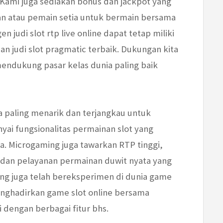
 Kami juga sediakan bonus dan jackpot yang
ian atau pemain setia untuk bermain bersama
 judi slot rtp live online dapat tetap miliki
n judi slot pragmatic terbaik. Dukungan kita
mendukung pasar kelas dunia paling baik
a paling menarik dan terjangkau untuk
nyai fungsionalitas permainan slot yang
. Microgaming juga tawarkan RTP tinggi,
e, dan pelayanan permainan duwit nyata yang
ing juga telah bereksperimen di dunia game
menghadirkan game slot online bersama
 dengan berbagai fitur bhs.