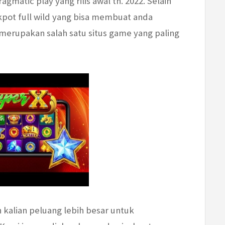
gmatic play yang rilis awal th. 2022. Selain
ckpot full wild yang bisa membuat anda
erupakan salah satu situs game yang paling
kalian peluang lebih besar untuk