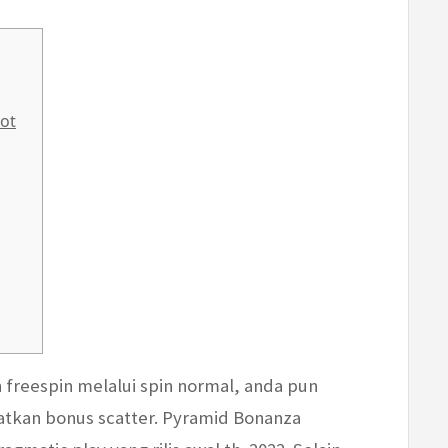
lot
 freespin melalui spin normal, anda pun
atkan bonus scatter. Pyramid Bonanza