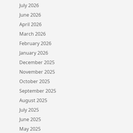
July 2026
June 2026
April 2026
March 2026
February 2026
January 2026
December 2025
November 2025
October 2025
September 2025
August 2025
July 2025
June 2025
May 2025