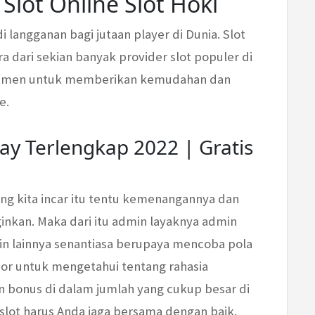
 Slot Online Slot Hoki
angganan bagi jutaan player di Dunia. Slot
 dari sekian banyak provider slot populer di
komitmen untuk memberikan kemudahan dan
e.
ay Terlengkap 2022 | Gratis
ng kita incar itu tentu kemenangannya dan
ginkan. Maka dari itu admin layaknya admin
min lainnya senantiasa berupaya mencoba pola
cor untuk mengetahui tentang rahasia
 bonus di dalam jumlah yang cukup besar di
rslot harus Anda jaga bersama dengan baik.