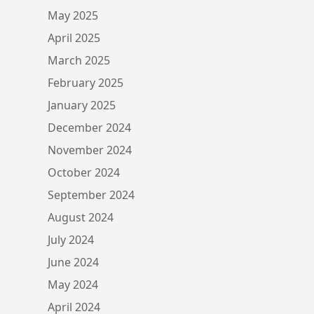
May 2025
April 2025
March 2025
February 2025
January 2025
December 2024
November 2024
October 2024
September 2024
August 2024
July 2024
June 2024
May 2024
April 2024