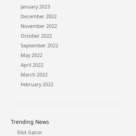
January 2023
December 2022
November 2022
October 2022
September 2022
May 2022
April 2022
March 2022
February 2022
Trending News
Slot Gacor