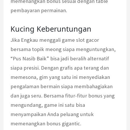
memenangkan bonus sesuai dengan table
pembayaran permainan.
Kucing Keberuntungan
Jika Engkau menggali game slot gacor
bersama topik meong siapa menguntungkan,
“Pus Nasib Baik” bisa jadi beralih alternatif
siapa presisi. Dengan grafis apa terang dan
memesona, gim yang satu ini menyediakan
pengalaman bermain siapa membahagiakan
dan juga seru. Bersama fitur-fitur bonus yang
mengundang, game ini satu bisa
menyampaikan Anda peluang untuk
memenangkan bonus gigantic.