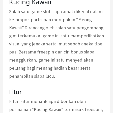
Kucing Kawaii
Salah satu game slot siapa amat dikenal dalam
kelompok partisipan merupakan “Meong
Kawaii”.Dirancang oleh salah satu pengembang
gim terkemuka, game ini satu memperlihatkan
visual yang jenaka serta imut sebab aneka tipe
pus. Bersama freespin dan ciri bonus siapa
menggiurkan, game ini satu menyediakan
peluang bagi menang hadiah besar serta
penampilan siapa lucu.
Fitur
Fitur-Fitur menarik apa diberikan oleh
permainan “Kucing Kawaii” termasuk freespin,