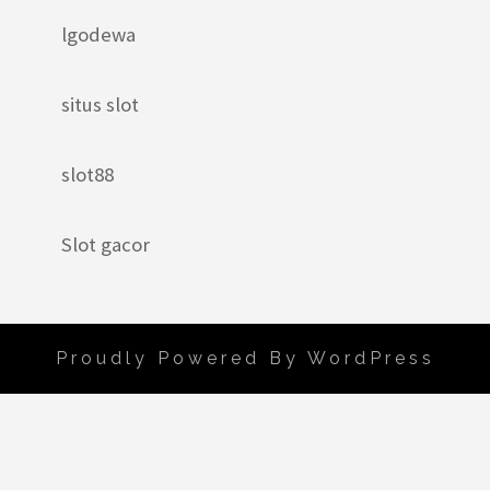
lgodewa
situs slot
slot88
Slot gacor
Proudly Powered By WordPress