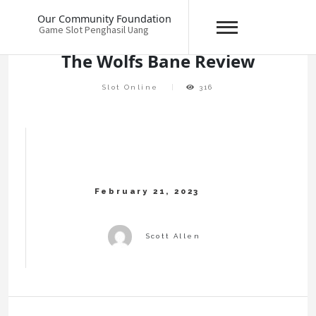
Skip
Our Community Foundation
to
Game Slot Penghasil Uang
content
The Wolfs Bane Review
Slot Online
316