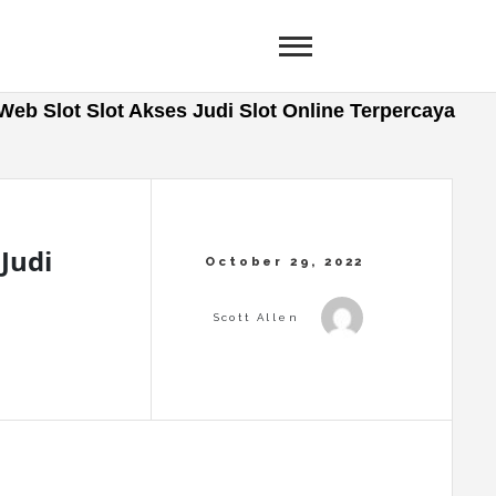
 Web Slot Slot Akses Judi Slot Online Terpercaya
 Judi