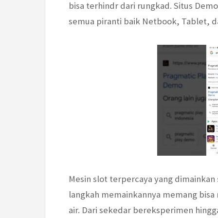
bisa terhindr dari rungkad. Situs Demo 
semua piranti baik Netbook, Tablet, 
Mesin slot terpercaya yang dimainkan 
langkah memainkannya memang bisa men
air. Dari sekedar bereksperimen hin