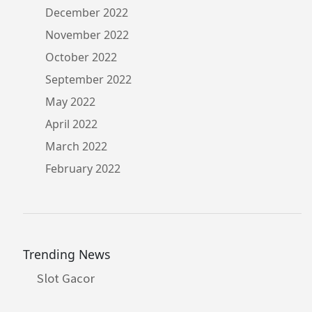
December 2022
November 2022
October 2022
September 2022
May 2022
April 2022
March 2022
February 2022
Trending News
Slot Gacor