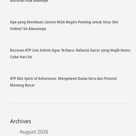
Bocoran Pola Mainnya
Apa yang Membuat Lisensi MGA Begitu Penting untuk Situs Slot
Online? Ini Alasannya
Bocoran RTP Live Admin Agus Terbaru: Rahasia Gacor yang Wajib Kamu
Coba Hari Ini
RTP Slot Spirit of Adventure: Menyelami Dunia Seru dan Potensi
Menang Besar
Archives
August 2026