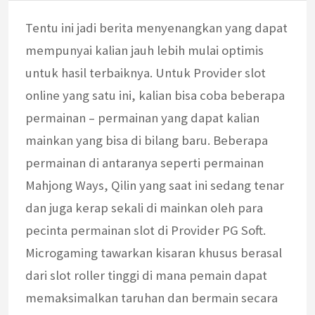
Tentu ini jadi berita menyenangkan yang dapat
mempunyai kalian jauh lebih mulai optimis
untuk hasil terbaiknya. Untuk Provider slot
online yang satu ini, kalian bisa coba beberapa
permainan – permainan yang dapat kalian
mainkan yang bisa di bilang baru. Beberapa
permainan di antaranya seperti permainan
Mahjong Ways, Qilin yang saat ini sedang tenar
dan juga kerap sekali di mainkan oleh para
pecinta permainan slot di Provider PG Soft.
Microgaming tawarkan kisaran khusus berasal
dari slot roller tinggi di mana pemain dapat
memaksimalkan taruhan dan bermain secara