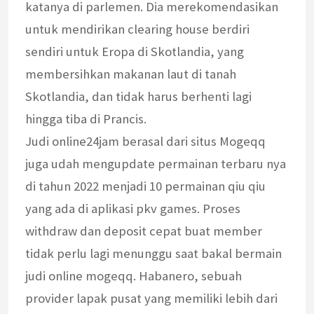
katanya di parlemen. Dia merekomendasikan
untuk mendirikan clearing house berdiri
sendiri untuk Eropa di Skotlandia, yang
membersihkan makanan laut di tanah
Skotlandia, dan tidak harus berhenti lagi
hingga tiba di Prancis.
Judi online24jam berasal dari situs Mogeqq
juga udah mengupdate permainan terbaru nya
di tahun 2022 menjadi 10 permainan qiu qiu
yang ada di aplikasi pkv games. Proses
withdraw dan deposit cepat buat member
tidak perlu lagi menunggu saat bakal bermain
judi online mogeqq. Habanero, sebuah
provider lapak pusat yang memiliki lebih dari