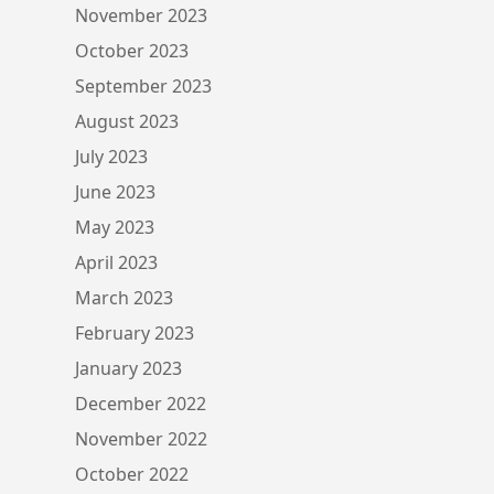
November 2023
October 2023
September 2023
August 2023
July 2023
June 2023
May 2023
April 2023
March 2023
February 2023
January 2023
December 2022
November 2022
October 2022