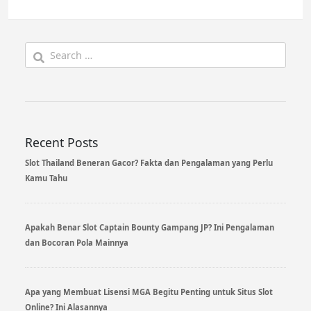
Search
for:
Recent Posts
Slot Thailand Beneran Gacor? Fakta dan Pengalaman yang Perlu
Kamu Tahu
Apakah Benar Slot Captain Bounty Gampang JP? Ini Pengalaman
dan Bocoran Pola Mainnya
Apa yang Membuat Lisensi MGA Begitu Penting untuk Situs Slot
Online? Ini Alasannya