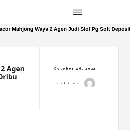
acor Mahjong Ways 2 Agen Judi Slot Pg Soft Deposit
 2 Agen
10ribu