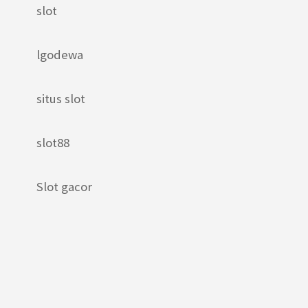
slot
lgodewa
situs slot
slot88
Slot gacor