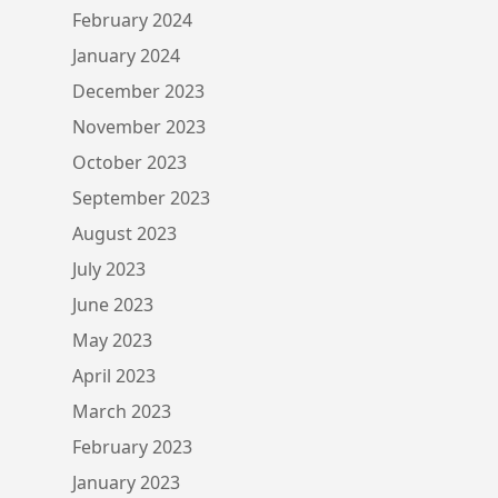
February 2024
January 2024
December 2023
November 2023
October 2023
September 2023
August 2023
July 2023
June 2023
May 2023
April 2023
March 2023
February 2023
January 2023