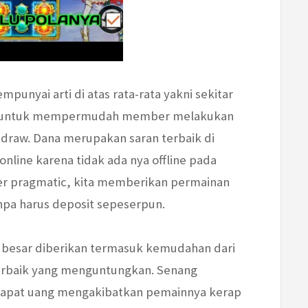
unyai arti di atas rata-rata yakni sekitar
vasi untuk mempermudah member melakukan
thdraw. Dana merupakan saran terbaik di
online karena tidak ada nya offline pada
vider pragmatic, kita memberikan permainan
npa harus deposit sepeserpun.
esar diberikan termasuk kemudahan dari
terbaik yang menguntungkan. Senang
apat uang mengakibatkan pemainnya kerap