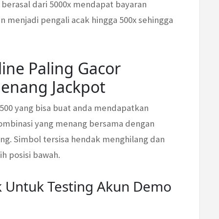
berasal dari 5000x mendapat bayaran
n menjadi pengali acak hingga 500x sehingga
line Paling Gacor
enang Jackpot
 x500 yang bisa buat anda mendapatkan
ombinasi yang menang bersama dengan
g. Simbol tersisa hendak menghilang dan
h posisi bawah.
ik Untuk Testing Akun Demo