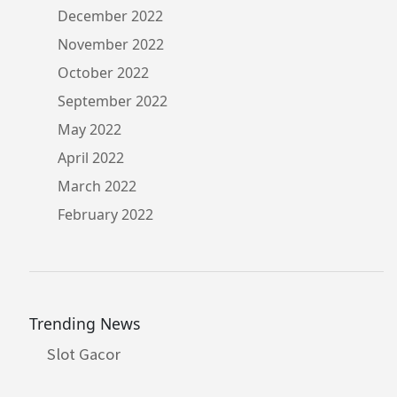
December 2022
November 2022
October 2022
September 2022
May 2022
April 2022
March 2022
February 2022
Trending News
Slot Gacor