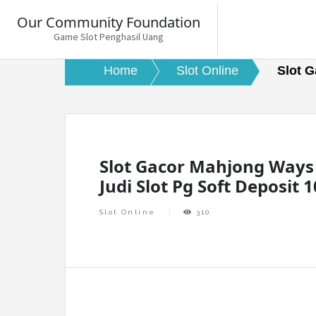
Skip
Our Community Foundation
to
Game Slot Penghasil Uang
content
Home
Slot Online
Slot G
Slot Gacor Mahjong Ways
Judi Slot Pg Soft Deposit 
Slot Online
310