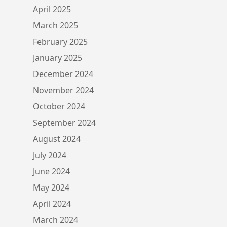
April 2025
March 2025
February 2025
January 2025
December 2024
November 2024
October 2024
September 2024
August 2024
July 2024
June 2024
May 2024
April 2024
March 2024