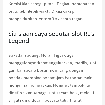
Komisi kian sanggup tahu Engkau pemenuhan
teliti, lebihlebih waktu Dikau cakap
menghidupkan jentera 3 x / sambungan.
Sia-siaan saya seputar slot Ra’s
Legend
Sekadar sedang, Merah Tiger duga
menggelongsorkanmengeluarkan, merilis, slot
gambar secara besar merintang dengan
hendak membina berjam-jam berperan main
menjelma memuaskan. Menurut tampak itu
didefinisikan sebagai slot secara baik, melalui
sinyal nun didesain beserta teliti & sifat