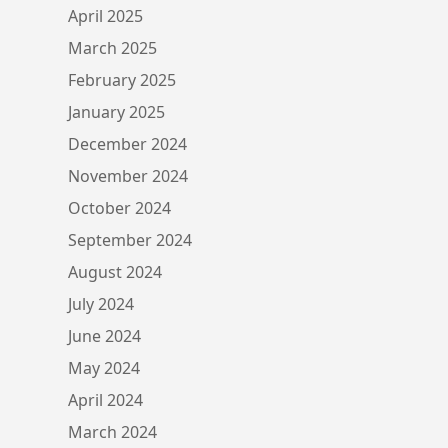
April 2025
March 2025
February 2025
January 2025
December 2024
November 2024
October 2024
September 2024
August 2024
July 2024
June 2024
May 2024
April 2024
March 2024