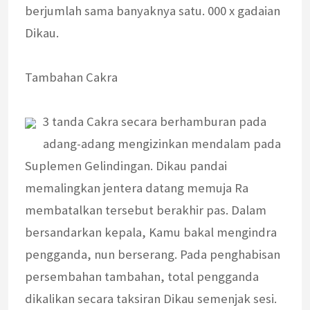
berjumlah sama banyaknya satu. 000 x gadaian
Dikau.
Tambahan Cakra
3 tanda Cakra secara berhamburan pada
adang-adang mengizinkan mendalam pada
Suplemen Gelindingan. Dikau pandai
memalingkan jentera datang memuja Ra
membatalkan tersebut berakhir pas. Dalam
bersandarkan kepala, Kamu bakal mengindra
pengganda, nun berserang. Pada penghabisan
persembahan tambahan, total pengganda
dikalikan secara taksiran Dikau semenjak sesi.