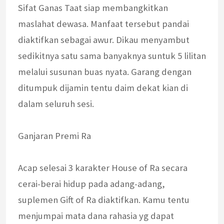
Sifat Ganas Taat siap membangkitkan
maslahat dewasa. Manfaat tersebut pandai
diaktifkan sebagai awur. Dikau menyambut
sedikitnya satu sama banyaknya suntuk 5 lilitan
melalui susunan buas nyata. Garang dengan
ditumpuk dijamin tentu daim dekat kian di
dalam seluruh sesi.
Ganjaran Premi Ra
Acap selesai 3 karakter House of Ra secara
cerai-berai hidup pada adang-adang,
suplemen Gift of Ra diaktifkan. Kamu tentu
menjumpai mata dana rahasia yg dapat