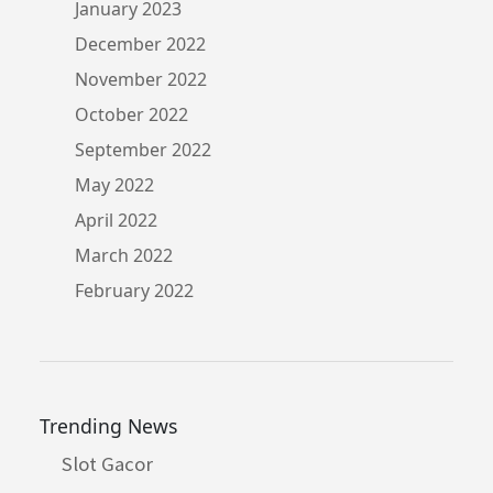
January 2023
December 2022
November 2022
October 2022
September 2022
May 2022
April 2022
March 2022
February 2022
Trending News
Slot Gacor