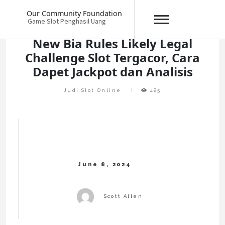
Skip
Our Community Foundation
to
Game Slot Penghasil Uang
content
New Bia Rules Likely Legal
Challenge Slot Tergacor, Cara
Dapet Jackpot dan Analisis
Judi Slot Online
485