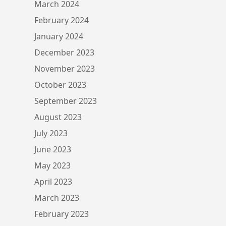
March 2024
February 2024
January 2024
December 2023
November 2023
October 2023
September 2023
August 2023
July 2023
June 2023
May 2023
April 2023
March 2023
February 2023