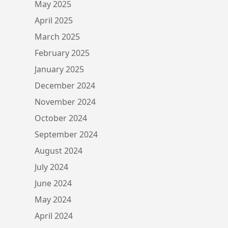
May 2025
April 2025
March 2025
February 2025
January 2025
December 2024
November 2024
October 2024
September 2024
August 2024
July 2024
June 2024
May 2024
April 2024