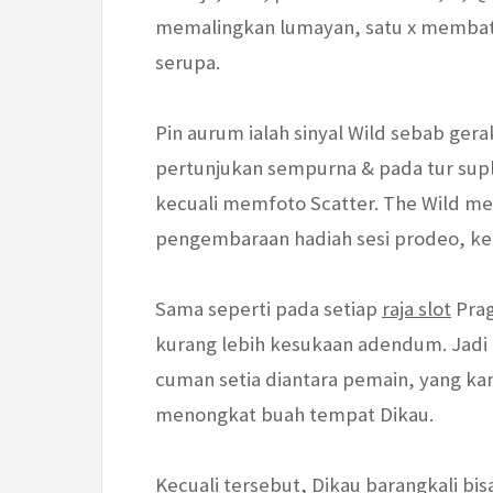
memalingkan lumayan, satu x membata
serupa.
Pin aurum ialah sinyal Wild sebab ger
pertunjukan sempurna & pada tur sup
kecuali memfoto Scatter. The Wild me
pengembaraan hadiah sesi prodeo, kend
Sama seperti pada setiap
raja slot
Prag
kurang lebih kesukaan adendum. Jadi 
cuman setia diantara pemain, yang k
menongkat buah tempat Dikau.
Kecuali tersebut, Dikau barangkali b