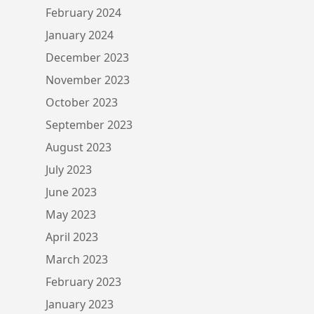
February 2024
January 2024
December 2023
November 2023
October 2023
September 2023
August 2023
July 2023
June 2023
May 2023
April 2023
March 2023
February 2023
January 2023