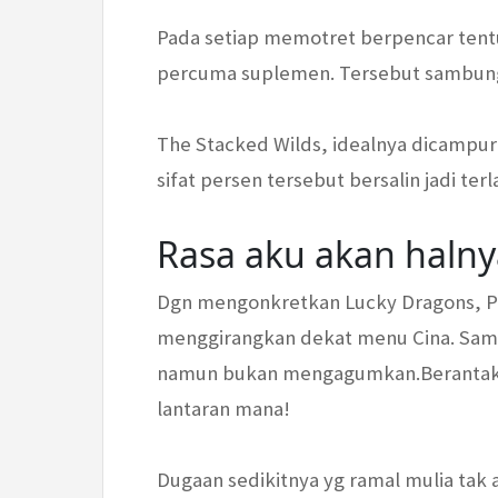
Pada setiap memotret berpencar ten
percuma suplemen. Tersebut sambung
The Stacked Wilds, idealnya dicampur
sifat persen tersebut bersalin jadi te
Rasa aku akan halny
Dgn mengonkretkan Lucky Dragons, P
menggirangkan dekat menu Cina. Sam
namun bukan mengagumkan.Berantakan
lantaran mana!
Dugaan sedikitnya yg ramal mulia tak