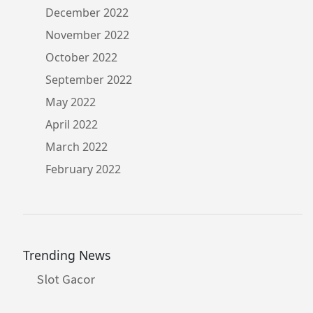
December 2022
November 2022
October 2022
September 2022
May 2022
April 2022
March 2022
February 2022
Trending News
Slot Gacor