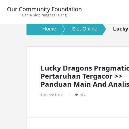
Skip
Our Community Foundation
to
Game Slot Penghasil Uang
content
Home
Slot Online
Lucky
Lucky Dragons Pragmatic
Pertaruhan Tergacor >>
Panduan Main And Analis
Slot Online
384