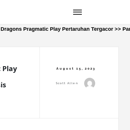
 Dragons Pragmatic Play Pertaruhan Tergacor >> Pa
 Play
is