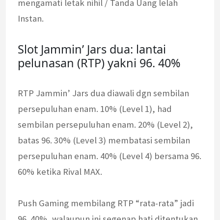
mengamati letak nihil / Tanda Uang lelah
Instan.
Slot Jammin’ Jars dua: lantai
pelunasan (RTP) yakni 96. 40%
RTP Jammin’ Jars dua diawali dgn sembilan
persepuluhan enam. 10% (Level 1), had
sembilan persepuluhan enam. 20% (Level 2),
batas 96. 30% (Level 3) membatasi sembilan
persepuluhan enam. 40% (Level 4) bersama 96.
60% ketika Rival MAX.
Push Gaming membilang RTP “rata-rata” jadi
96. 40%, walaupun ini segenap hati ditentukan