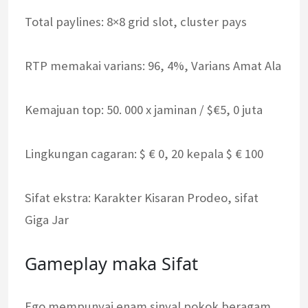
Total paylines: 8×8 grid slot, cluster pays
RTP memakai varians: 96, 4%, Varians Amat Ala
Kemajuan top: 50. 000 x jaminan / $€5, 0 juta
Lingkungan cagaran: $ € 0, 20 kepala $ € 100
Sifat ekstra: Karakter Kisaran Prodeo, sifat
Giga Jar
Gameplay maka Sifat
Ego mempunyai enam sinyal pokok beragam