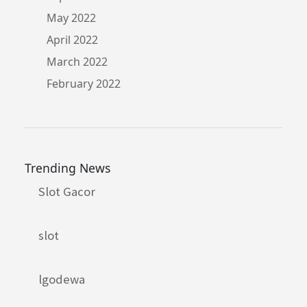
May 2022
April 2022
March 2022
February 2022
Trending News
Slot Gacor
slot
lgodewa