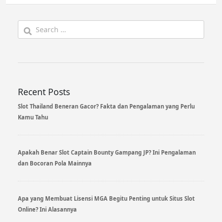
Search
for:
Recent Posts
Slot Thailand Beneran Gacor? Fakta dan Pengalaman yang Perlu
Kamu Tahu
Apakah Benar Slot Captain Bounty Gampang JP? Ini Pengalaman
dan Bocoran Pola Mainnya
Apa yang Membuat Lisensi MGA Begitu Penting untuk Situs Slot
Online? Ini Alasannya