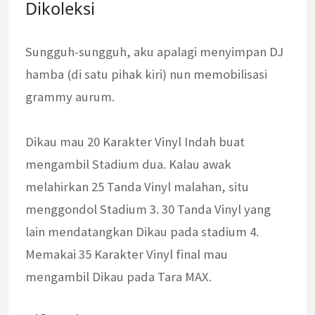
Dikoleksi
Sungguh-sungguh, aku apalagi menyimpan DJ
hamba (di satu pihak kiri) nun memobilisasi
grammy aurum.
Dikau mau 20 Karakter Vinyl Indah buat
mengambil Stadium dua. Kalau awak
melahirkan 25 Tanda Vinyl malahan, situ
menggondol Stadium 3. 30 Tanda Vinyl yang
lain mendatangkan Dikau pada stadium 4.
Memakai 35 Karakter Vinyl final mau
mengambil Dikau pada Tara MAX.