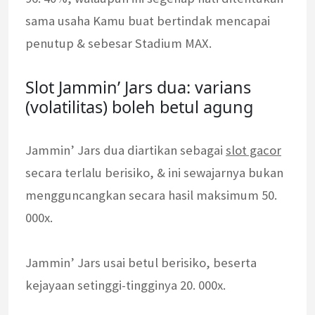
sama usaha Kamu buat bertindak mencapai
penutup & sebesar Stadium MAX.
Slot Jammin’ Jars dua: varians
(volatilitas) boleh betul agung
Jammin’ Jars dua diartikan sebagai
slot gacor
secara terlalu berisiko, & ini sewajarnya bukan
mengguncangkan secara hasil maksimum 50.
000x.
Jammin’ Jars usai betul berisiko, beserta
kejayaan setinggi-tingginya 20. 000x.