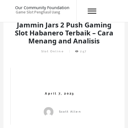
Skip
Our Community Foundation
to
Game Slot Penghasil Uang
content
Jammin Jars 2 Push Gaming
Slot Habanero Terbaik – Cara
Menang and Analisis
Slot Online
257