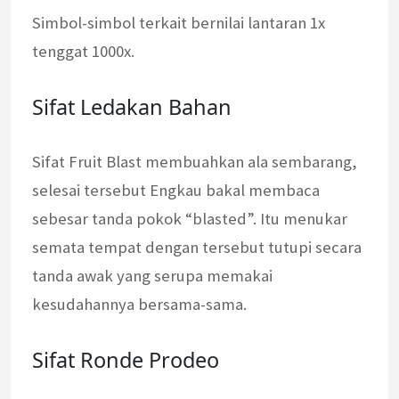
Simbol-simbol terkait bernilai lantaran 1x
tenggat 1000x.
Sifat Ledakan Bahan
Sifat Fruit Blast membuahkan ala sembarang,
selesai tersebut Engkau bakal membaca
sebesar tanda pokok “blasted”. Itu menukar
semata tempat dengan tersebut tutupi secara
tanda awak yang serupa memakai
kesudahannya bersama-sama.
Sifat Ronde Prodeo