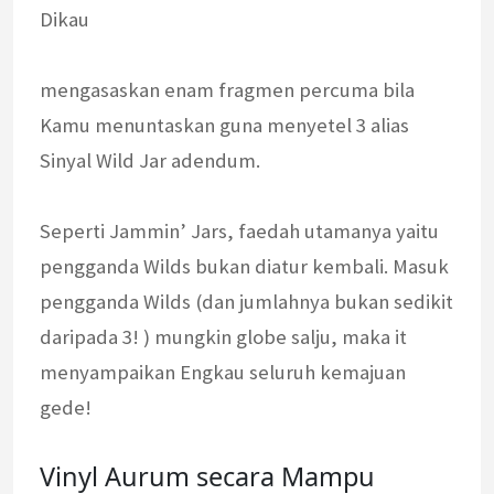
Dikau
mengasaskan enam fragmen percuma bila
Kamu menuntaskan guna menyetel 3 alias
Sinyal Wild Jar adendum.
Seperti Jammin’ Jars, faedah utamanya yaitu
pengganda Wilds bukan diatur kembali. Masuk
pengganda Wilds (dan jumlahnya bukan sedikit
daripada 3! ) mungkin globe salju, maka it
menyampaikan Engkau seluruh kemajuan
gede!
Vinyl Aurum secara Mampu