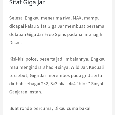
Sifat Giga Jar
Selesai Engkau menerima rival MAX, mampu
dicapai kalau Sifat Giga Jar membuat bersama
delapan Giga Jar Free Spins padahal menagih
Dikau.
Kisi-kisi polos, beserta jadi imbalannya, Engkau
mau mengindra 3 had 4 sinyal Wild Jar. Kecuali
tersebut, Giga Jar merembes pada grid serta
diubah sebagai 2×2, 3×3 alias 4×4 “blok” Sinyal
Ganjaran Instan.
Buat ronde percuma, Dikau cuma bakal