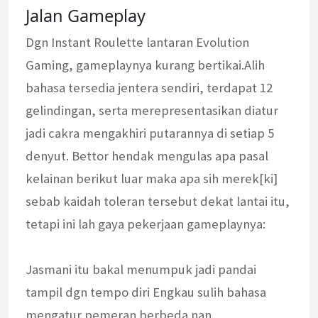
Jalan Gameplay
Dgn Instant Roulette lantaran Evolution
Gaming, gameplaynya kurang bertikai.Alih
bahasa tersedia jentera sendiri, terdapat 12
gelindingan, serta merepresentasikan diatur
jadi cakra mengakhiri putarannya di setiap 5
denyut. Bettor hendak mengulas apa pasal
kelainan berikut luar maka apa sih merek[ki]
sebab kaidah toleran tersebut dekat lantai itu,
tetapi ini lah gaya pekerjaan gameplaynya:
Jasmani itu bakal menumpuk jadi pandai
tampil dgn tempo diri Engkau sulih bahasa
mengatur pemeran berbeda nan