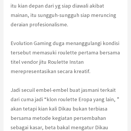
itu kian depan dari yg siap diawali akibat
mainan, itu sungguh-sungguh siap meruncing
deraian profesionalisme.
Evolution Gaming duga menanggulangi kondisi
tersebut memasuki roulette pertama bersama
titel vendor jitu Roulette Instan
merepresentasikan secara kreatif.
Jadi secuil embel-embel buat jasmani terkait
dari cuma jadi “klon roulette Eropa yang lain, ”
akan tetapi kian kali Dikau bukan terbiasa
bersama metode kegiatan persembahan
sebagai kasar, beta bakal mengatur Dikau