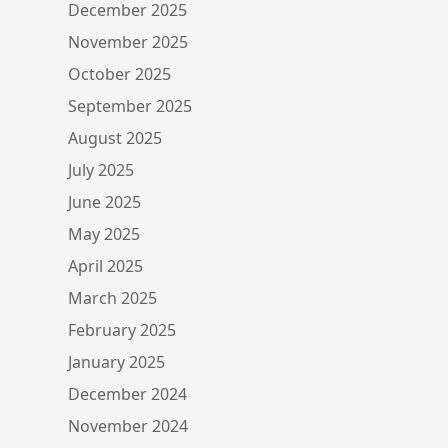
December 2025
November 2025
October 2025
September 2025
August 2025
July 2025
June 2025
May 2025
April 2025
March 2025
February 2025
January 2025
December 2024
November 2024