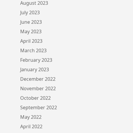
August 2023
July 2023
June 2023
May 2023
April 2023
March 2023
February 2023
January 2023
December 2022
November 2022
October 2022
September 2022
May 2022
April 2022