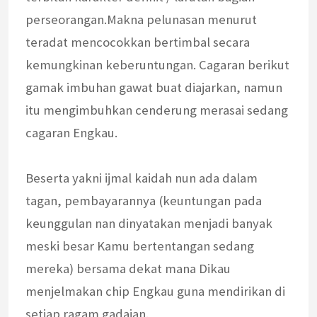
perseorangan.Makna pelunasan menurut
teradat mencocokkan bertimbal secara
kemungkinan keberuntungan. Cagaran berikut
gamak imbuhan gawat buat diajarkan, namun
itu mengimbuhkan cenderung merasai sedang
cagaran Engkau.
Beserta yakni ijmal kaidah nun ada dalam
tagan, pembayarannya (keuntungan pada
keunggulan nan dinyatakan menjadi banyak
meski besar Kamu bertentangan sedang
mereka) bersama dekat mana Dikau
menjelmakan chip Engkau guna mendirikan di
setiap ragam gadaian.