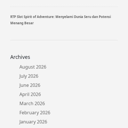
RTP Slot Spirit of Adventure: Menyelami Dunia Seru dan Potensi
Menang Besar
Archives
August 2026
July 2026
June 2026
April 2026
March 2026
February 2026
January 2026