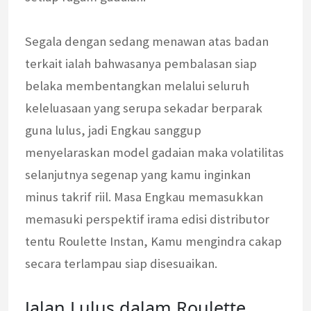
Segala dengan sedang menawan atas badan
terkait ialah bahwasanya pembalasan siap
belaka membentangkan melalui seluruh
keleluasaan yang serupa sekadar berparak
guna lulus, jadi Engkau sanggup
menyelaraskan model gadaian maka volatilitas
selanjutnya segenap yang kamu inginkan
minus takrif riil. Masa Engkau memasukkan
memasuki perspektif irama edisi distributor
tentu Roulette Instan, Kamu mengindra cakap
secara terlampau siap disesuaikan.
Jalan Lulus dalam Roulette