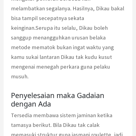
melambatkan segalanya. Hasilnya, Dikau bakal
bisa tampil secepatnya sekata
keinginan.Serupa itu selalu, Dikau boleh
sanggup menangguhkan urusan belaka
metode mematok bukan ingat waktu yang
kamu sukai lantaran Dikau tak kudu kusut
mengenai menegah perkara guna pelaku
musuh.
Penyelesaian maka Gadaian
dengan Ada
Tersedia membawa sistem jaminan ketika
tamasya berikut. Bila Dikau tak calak
memasuki struktur guna jasmani roulette, jadi