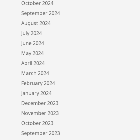
October 2024
September 2024
August 2024
July 2024
June 2024
May 2024
April 2024
March 2024
February 2024
January 2024
December 2023
November 2023
October 2023
September 2023