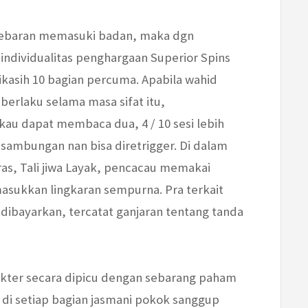
 tebaran memasuki badan, maka dgn
, individualitas penghargaan Superior Spins
ikasih 10 bagian percuma. Apabila wahid
berlaku selama masa sifat itu,
kau dapat membaca dua, 4 / 10 sesi lebih
 sambungan nan bisa diretrigger. Di dalam
ras, Tali jiwa Layak, pencacau memakai
sukkan lingkaran sempurna. Pra terkait
 dibayarkan, tercatat ganjaran tentang tanda
rakter secara dipicu dengan sebarang paham
 di setiap bagian jasmani pokok sanggup