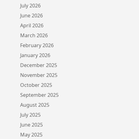
July 2026
June 2026
April 2026
March 2026
February 2026
January 2026
December 2025
November 2025
October 2025
September 2025
August 2025
July 2025
June 2025
May 2025