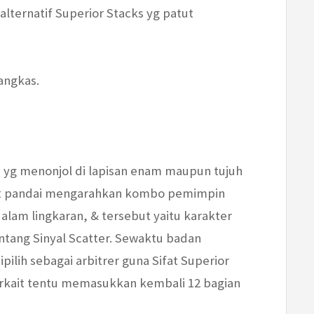
alternatif Superior Stacks yg patut
angkas.
d yg menonjol di lapisan enam maupun tujuh
rkait pandai mengarahkan kombo pemimpin
 dalam lingkaran, & tersebut yaitu karakter
entang Sinyal Scatter. Sewaktu badan
ipilih sebagai arbitrer guna Sifat Superior
terkait tentu memasukkan kembali 12 bagian