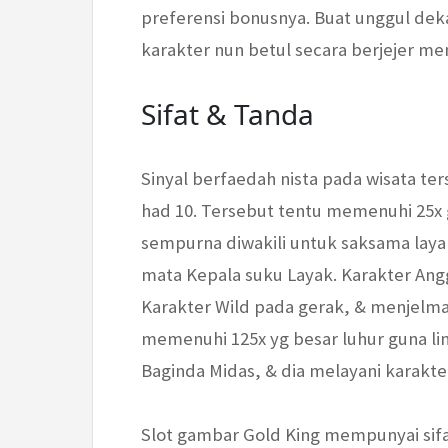
preferensi bonusnya. Buat unggul dek
karakter nun betul secara berjejer me
Sifat & Tanda
Sinyal berfaedah nista pada wisata ter
had 10. Tersebut tentu memenuhi 25x
sempurna diwakili untuk saksama laya
mata Kepala suku Layak. Karakter Ang
Karakter Wild pada gerak, & menjelma
memenuhi 125x yg besar luhur guna l
Baginda Midas, & dia melayani karakte
Slot gambar Gold King mempunyai sif