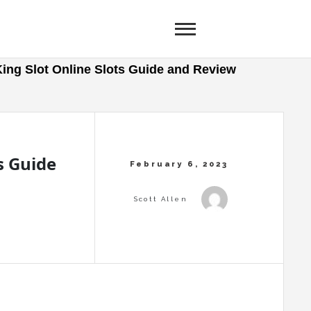
ing Slot Online Slots Guide and Review
s Guide