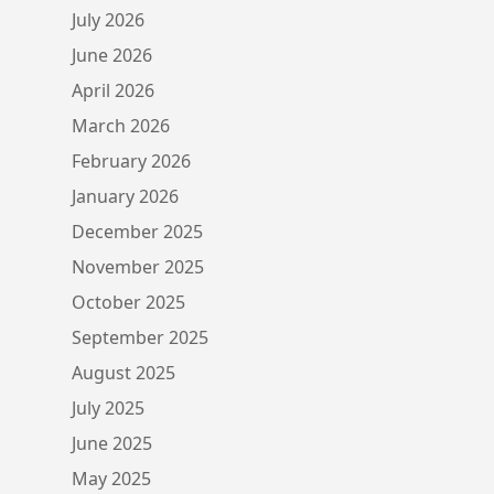
July 2026
June 2026
April 2026
March 2026
February 2026
January 2026
December 2025
November 2025
October 2025
September 2025
August 2025
July 2025
June 2025
May 2025