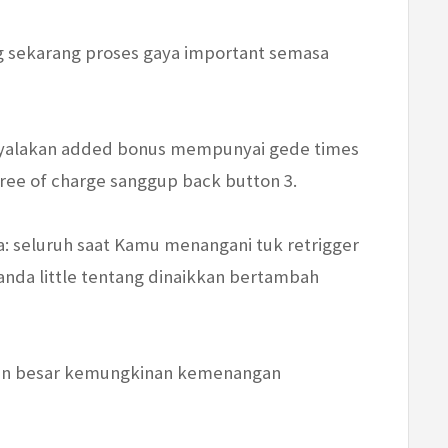
 sekarang proses gaya important semasa
nyalakan added bonus mempunyai gede times
free of charge sanggup back button 3.
a: seluruh saat Kamu menangani tuk retrigger
nda little tentang dinaikkan bertambah
akin besar kemungkinan kemenangan