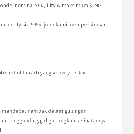
 ronde: nominal $€0, fifty & maksimum $€90.
an ninety six. 59%, john kami memperkirakan
 simbol berarti yang activity terkait.
g mendapat nampak dalam gulungan.
n pengganda, yg digabungkan kelihatannya
!