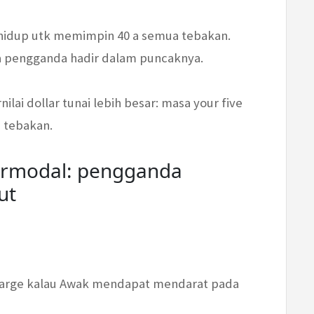
m hidup utk memimpin 40 a semua tebakan.
 pengganda hadir dalam puncaknya.
ai dollar tunai lebih besar: masa your five
 tebakan.
ermodal: pengganda
ut
harge kalau Awak mendapat mendarat pada