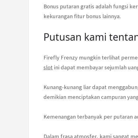
Bonus putaran gratis adalah fungsi k
kekurangan fitur bonus lainnya.
Putusan kami tentang
Firefly Frenzy mungkin terlihat perme
slot
ini dapat membayar sejumlah uang
Kunang-kunang liar dapat menggabu
demikian menciptakan campuran yang
Kemenangan terbanyak per putaran ada
Dalam frasa atmosfer, kami sangat me