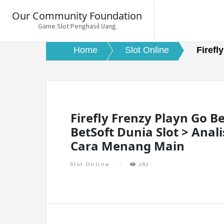
Skip
Our Community Foundation
to
Game Slot Penghasil Uang
content
Home
Slot Online
Firefl
Firefly Frenzy Playn Go B
BetSoft Dunia Slot > Anali
Cara Menang Main
Slot Online
262