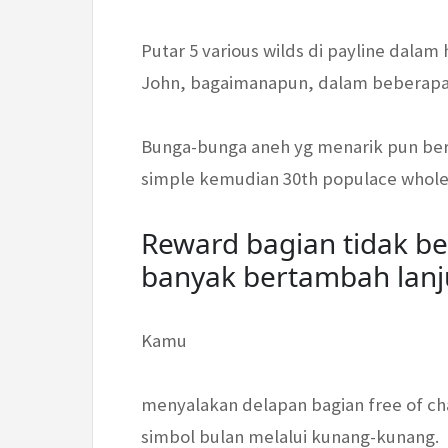
Putar 5 various wilds di payline dala
John, bagaimanapun, dalam beberapa
Bunga-bunga aneh yg menarik pun bernil
simple kemudian 30th populace whole
Reward bagian tidak b
banyak bertambah lanj
Kamu
menyalakan delapan bagian free of c
simbol bulan melalui kunang-kunang.