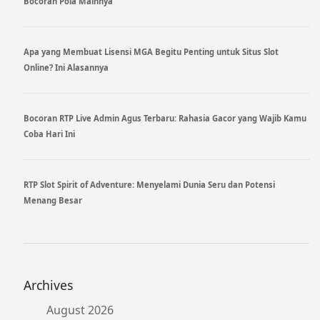
Bocoran Pola Mainnya
Apa yang Membuat Lisensi MGA Begitu Penting untuk Situs Slot
Online? Ini Alasannya
Bocoran RTP Live Admin Agus Terbaru: Rahasia Gacor yang Wajib Kamu
Coba Hari Ini
RTP Slot Spirit of Adventure: Menyelami Dunia Seru dan Potensi
Menang Besar
Archives
August 2026