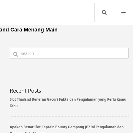
Search
s and Cara Menang Main
Search
for:
Recent Posts
Slot Thailand Beneran Gacor? Fakta dan Pengalaman yang Perlu Kamu
Tahu
Apakah Benar Slot Captain Bounty Gampang JP? Ini Pengalaman dan