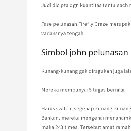
Judi dicipta dgn kuantitas tentu each
Fase pelunasan Firefly Craze merupak
variansnya tengah.
Simbol john pelunasan
Kunang-kunang gak diragukan juga ialah
Mereka mempunyai 5 tugas bernilai:
Harus switch, segenap kunang-kunan
Bahkan, mereka mengenai menanamka
maka 243 times. Tersebut amat ramah