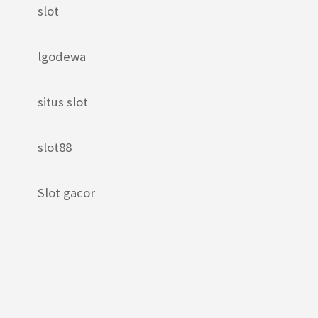
slot
lgodewa
situs slot
slot88
Slot gacor