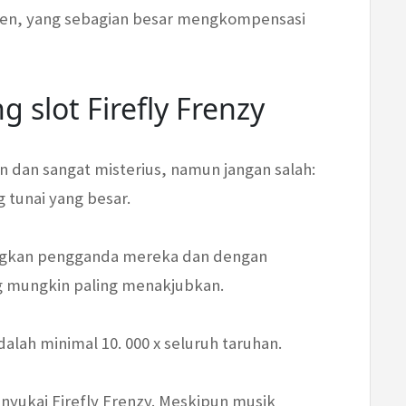
eren, yang sebagian besar mengkompensasi
 slot Firefly Frenzy
n dan sangat misterius, namun jangan salah:
 tunai yang besar.
ngkan pengganda mereka dan dengan
 mungkin paling menakjubkan.
lah minimal 10. 000 x seluruh taruhan.
nyukai Firefly Frenzy. Meskipun musik