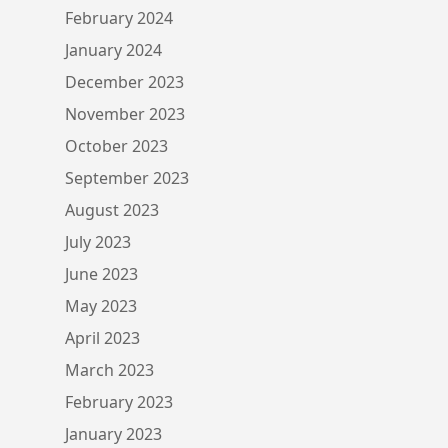
February 2024
January 2024
December 2023
November 2023
October 2023
September 2023
August 2023
July 2023
June 2023
May 2023
April 2023
March 2023
February 2023
January 2023