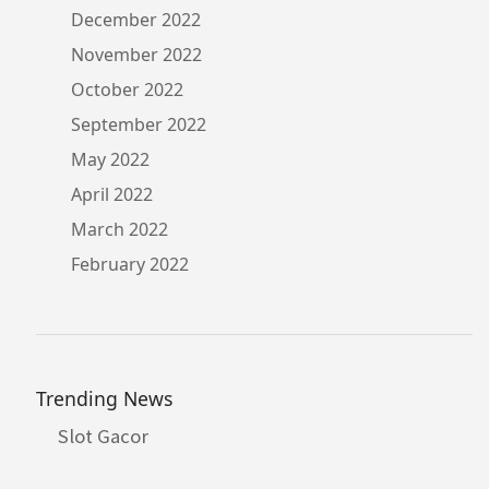
December 2022
November 2022
October 2022
September 2022
May 2022
April 2022
March 2022
February 2022
Trending News
Slot Gacor