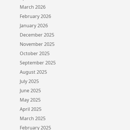
March 2026
February 2026
January 2026
December 2025
November 2025
October 2025
September 2025
August 2025
July 2025
June 2025
May 2025
April 2025
March 2025
February 2025