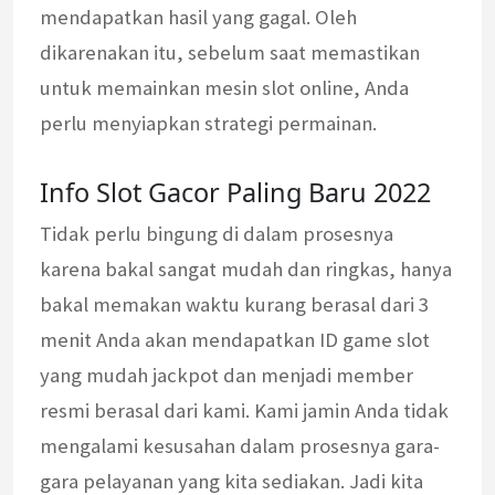
mendapatkan hasil yang gagal. Oleh
dikarenakan itu, sebelum saat memastikan
untuk memainkan mesin slot online, Anda
perlu menyiapkan strategi permainan.
Info Slot Gacor Paling Baru 2022
Tidak perlu bingung di dalam prosesnya
karena bakal sangat mudah dan ringkas, hanya
bakal memakan waktu kurang berasal dari 3
menit Anda akan mendapatkan ID game slot
yang mudah jackpot dan menjadi member
resmi berasal dari kami. Kami jamin Anda tidak
mengalami kesusahan dalam prosesnya gara-
gara pelayanan yang kita sediakan. Jadi kita