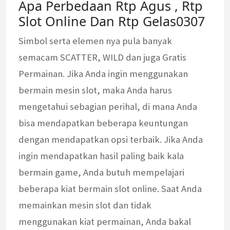
Apa Perbedaan Rtp Agus , Rtp
Slot Online Dan Rtp Gelas0307
Simbol serta elemen nya pula banyak
semacam SCATTER, WILD dan juga Gratis
Permainan. Jika Anda ingin menggunakan
bermain mesin slot, maka Anda harus
mengetahui sebagian perihal, di mana Anda
bisa mendapatkan beberapa keuntungan
dengan mendapatkan opsi terbaik. Jika Anda
ingin mendapatkan hasil paling baik kala
bermain game, Anda butuh mempelajari
beberapa kiat bermain slot online. Saat Anda
memainkan mesin slot dan tidak
menggunakan kiat permainan, Anda bakal