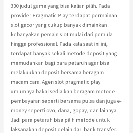
300 judul game yang bisa kalian pilih. Pada
provider Pragmatic Play terdapat permainan
slot gacor yang cukup banyak dimainkan
kebanyakan pemain slot mulai dari pemula
hingga professional. Pada kala saat ini ini,
terdapat banyak sekali metode deposit yang
memudahkan bagi para petaruh agar bisa
melakuukan deposit bersama beragam
macam cara. Agen slot pragmatic play
umumnya bakal sedia kan beragam metode
pembayaran seperti bersama pulsa dan juga e-
money seperti ovo, dana, gopay, dan lainnya.
Jadi para petaruh bisa pilih metode untuk
laksanakan deposit delain dari bank transfer.