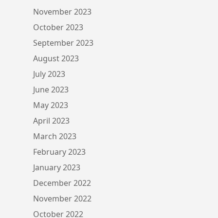
November 2023
October 2023
September 2023
August 2023
July 2023
June 2023
May 2023
April 2023
March 2023
February 2023
January 2023
December 2022
November 2022
October 2022