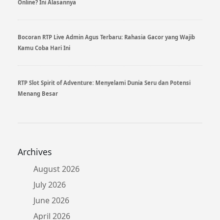
Online? Ini Alasannya
Bocoran RTP Live Admin Agus Terbaru: Rahasia Gacor yang Wajib
Kamu Coba Hari Ini
RTP Slot Spirit of Adventure: Menyelami Dunia Seru dan Potensi
Menang Besar
Archives
August 2026
July 2026
June 2026
April 2026