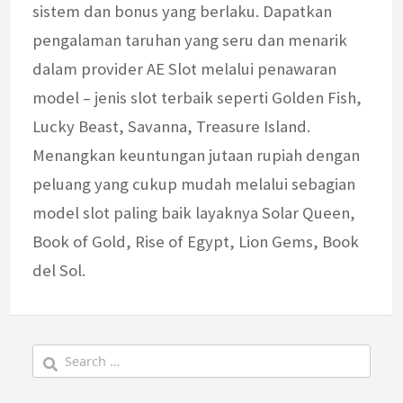
sistem dan bonus yang berlaku. Dapatkan
pengalaman taruhan yang seru dan menarik
dalam provider AE Slot melalui penawaran
model – jenis slot terbaik seperti Golden Fish,
Lucky Beast, Savanna, Treasure Island.
Menangkan keuntungan jutaan rupiah dengan
peluang yang cukup mudah melalui sebagian
model slot paling baik layaknya Solar Queen,
Book of Gold, Rise of Egypt, Lion Gems, Book
del Sol.
Search
for: