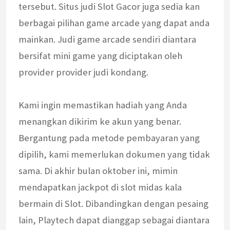
tersebut. Situs judi Slot Gacor juga sedia kan
berbagai pilihan game arcade yang dapat anda
mainkan. Judi game arcade sendiri diantara
bersifat mini game yang diciptakan oleh
provider provider judi kondang.
Kami ingin memastikan hadiah yang Anda
menangkan dikirim ke akun yang benar.
Bergantung pada metode pembayaran yang
dipilih, kami memerlukan dokumen yang tidak
sama. Di akhir bulan oktober ini, mimin
mendapatkan jackpot di slot midas kala
bermain di Slot. Dibandingkan dengan pesaing
lain, Playtech dapat dianggap sebagai diantara