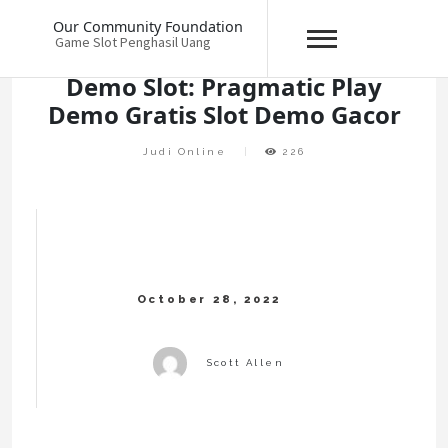
Skip
Our Community Foundation
to
Game Slot Penghasil Uang
content
Demo Slot: Pragmatic Play
Demo Gratis Slot Demo Gacor
Judi Online
226