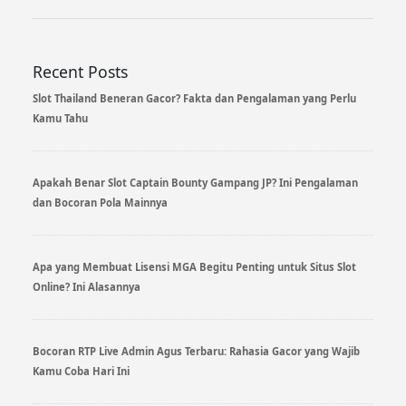
Recent Posts
Slot Thailand Beneran Gacor? Fakta dan Pengalaman yang Perlu
Kamu Tahu
Apakah Benar Slot Captain Bounty Gampang JP? Ini Pengalaman
dan Bocoran Pola Mainnya
Apa yang Membuat Lisensi MGA Begitu Penting untuk Situs Slot
Online? Ini Alasannya
Bocoran RTP Live Admin Agus Terbaru: Rahasia Gacor yang Wajib
Kamu Coba Hari Ini