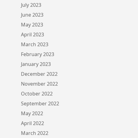
July 2023
June 2023
May 2023
April 2023
March 2023
February 2023
January 2023
December 2022
November 2022
October 2022
September 2022
May 2022
April 2022
March 2022