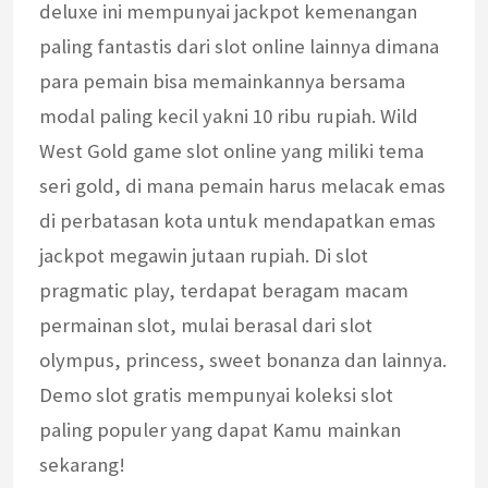
deluxe ini mempunyai jackpot kemenangan
paling fantastis dari slot online lainnya dimana
para pemain bisa memainkannya bersama
modal paling kecil yakni 10 ribu rupiah. Wild
West Gold game slot online yang miliki tema
seri gold, di mana pemain harus melacak emas
di perbatasan kota untuk mendapatkan emas
jackpot megawin jutaan rupiah. Di slot
pragmatic play, terdapat beragam macam
permainan slot, mulai berasal dari slot
olympus, princess, sweet bonanza dan lainnya.
Demo slot gratis mempunyai koleksi slot
paling populer yang dapat Kamu mainkan
sekarang!