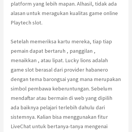
platform yang lebih mapan. Alhasil, tidak ada
alasan untuk meragukan kualitas game online
Playtech slot.
Setelah memeriksa kartu mereka, tiap tiap
pemain dapat bertaruh , panggilan ,
menaikkan , atau lipat. Lucky lions adalah
game slot berasal dari provider habanero
dengan tema barongsai yang mana merupakan
simbol pembawa keberuntungan. Sebelum
mendaftar atau bermain di web yang dipilih
ada baiknya pelajari terlebih dahulu dari
sistemnya. Kalian bisa menggunakan fitur
LiveChat untuk bertanya-tanya mengenai