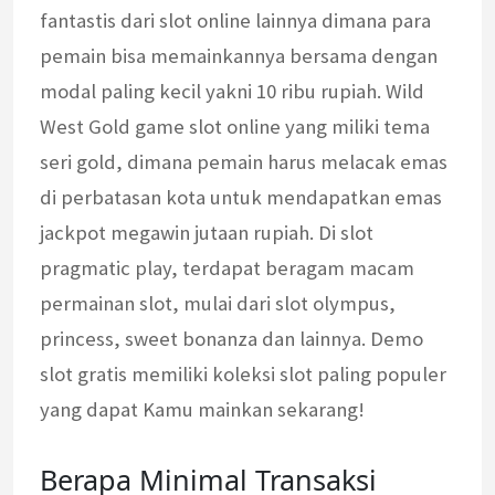
fantastis dari slot online lainnya dimana para
pemain bisa memainkannya bersama dengan
modal paling kecil yakni 10 ribu rupiah. Wild
West Gold game slot online yang miliki tema
seri gold, dimana pemain harus melacak emas
di perbatasan kota untuk mendapatkan emas
jackpot megawin jutaan rupiah. Di slot
pragmatic play, terdapat beragam macam
permainan slot, mulai dari slot olympus,
princess, sweet bonanza dan lainnya. Demo
slot gratis memiliki koleksi slot paling populer
yang dapat Kamu mainkan sekarang!
Berapa Minimal Transaksi