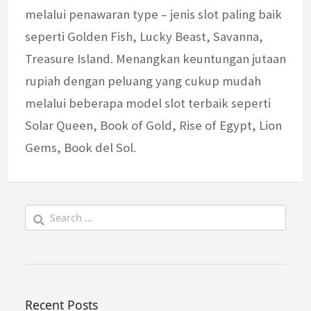
melalui penawaran type – jenis slot paling baik
seperti Golden Fish, Lucky Beast, Savanna,
Treasure Island. Menangkan keuntungan jutaan
rupiah dengan peluang yang cukup mudah
melalui beberapa model slot terbaik seperti
Solar Queen, Book of Gold, Rise of Egypt, Lion
Gems, Book del Sol.
Search
for:
Recent Posts