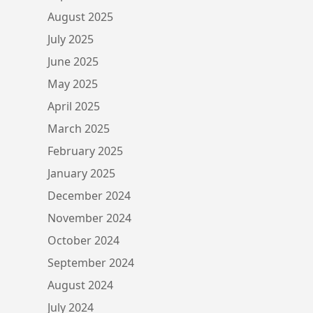
August 2025
July 2025
June 2025
May 2025
April 2025
March 2025
February 2025
January 2025
December 2024
November 2024
October 2024
September 2024
August 2024
July 2024