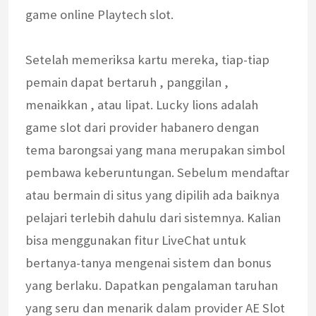
game online Playtech slot.
Setelah memeriksa kartu mereka, tiap-tiap
pemain dapat bertaruh , panggilan ,
menaikkan , atau lipat. Lucky lions adalah
game slot dari provider habanero dengan
tema barongsai yang mana merupakan simbol
pembawa keberuntungan. Sebelum mendaftar
atau bermain di situs yang dipilih ada baiknya
pelajari terlebih dahulu dari sistemnya. Kalian
bisa menggunakan fitur LiveChat untuk
bertanya-tanya mengenai sistem dan bonus
yang berlaku. Dapatkan pengalaman taruhan
yang seru dan menarik dalam provider AE Slot