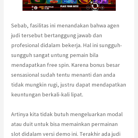
Sebab, fasilitas ini menandakan bahwa agen
judi tersebut bertanggung jawab dan
profesional didalam bekerja. Hal ini sungguh-
sungguh sangat untung pemain bila
mendapatkan free spin. Karena bonus besar
sensasional sudah tentu menanti dan anda
tidak mungkin rugi, justru dapat mendapatkan
keuntungan berkali-kali lipat.
Artinya kita tidak butuh mengeluarkan modal
atau duit untuk bisa memainkan permainan
slot didalam versi demo ini. Terakhir ada judi