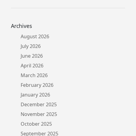
Archives
August 2026
July 2026
June 2026
April 2026
March 2026
February 2026
January 2026
December 2025
November 2025
October 2025
September 2025