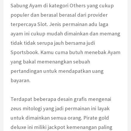
Sabung Ayam di kategori Others yang cukup
populer dan berasal berasal dari provider
terpercaya Slot. Jenis permainan adu laga
ayam ini cukup mudah dimainkan dan memang
tidak tidak serupa jauh bersama judi
Sportsbook. Kamu cuma butuh menebak Ayam
yang bakal memenangkan sebuah
pertandingan untuk mendapatkan uang
bayaran.
Terdapat beberapa desain grafis mengenai
zeus mitologi yang jadi permainan ini layak
untuk dimainkan semua orang. Pirate gold
deluxe ini miliki jackpot kemenangan paling