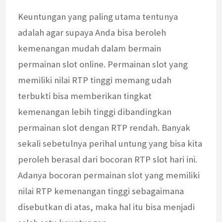
Keuntungan yang paling utama tentunya
adalah agar supaya Anda bisa beroleh
kemenangan mudah dalam bermain
permainan slot online. Permainan slot yang
memiliki nilai RTP tinggi memang udah
terbukti bisa memberikan tingkat
kemenangan lebih tinggi dibandingkan
permainan slot dengan RTP rendah. Banyak
sekali sebetulnya perihal untung yang bisa kita
peroleh berasal dari bocoran RTP slot hari ini.
Adanya bocoran permainan slot yang memiliki
nilai RTP kemenangan tinggi sebagaimana
disebutkan di atas, maka hal itu bisa menjadi