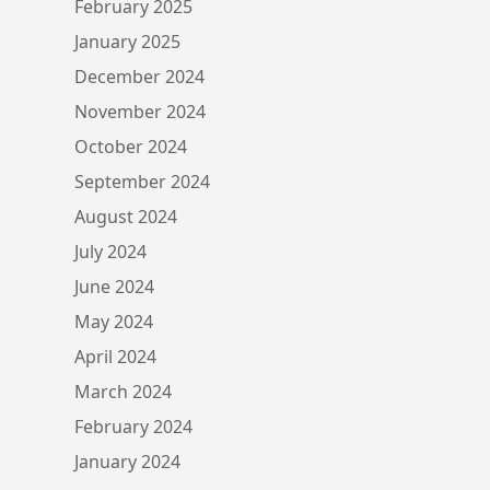
February 2025
January 2025
December 2024
November 2024
October 2024
September 2024
August 2024
July 2024
June 2024
May 2024
April 2024
March 2024
February 2024
January 2024