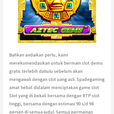
Bahkan andaikan perlu, kami
merekomendasikan untuk bermain slot demo
gratis terlebih dahulu sebelum akan
mengawali dengan slot uang asli. Spadegaming
amat hebat didalam menciptakan game slot
Slot yang di bekali bersama dengan RTP slot
tinggi, bersama dengan estimasi 90 s/d 98
persen di semua judul. Semua permainan