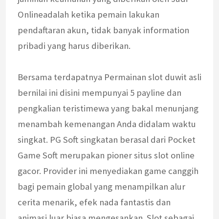
Onlineadalah ketika pemain lakukan
pendaftaran akun, tidak banyak information
pribadi yang harus diberikan.
Bersama terdapatnya Permainan slot duwit asli
bernilai ini disini mempunyai 5 payline dan
pengkalian teristimewa yang bakal menunjang
menambah kemenangan Anda didalam waktu
singkat. PG Soft singkatan berasal dari Pocket
Game Soft merupakan pioner situs slot online
gacor. Provider ini menyediakan game canggih
bagi pemain global yang menampilkan alur
cerita menarik, efek nada fantastis dan
animasi luar biasa mengesankan. Slot sebagai