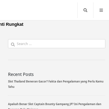
Search
nti Rungkat
Search
for:
Recent Posts
Slot Thailand Beneran Gacor? Fakta dan Pengalaman yang Perlu Kamu
Tahu
Apakah Benar Slot Captain Bounty Gampang JP? Ini Pengalaman dan