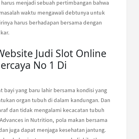
 harus menjadi sebuah pertimbangan bahwa
masalah waktu mengawali debtunya untuk
dirinya harus berhadapan bersama dengan
kar.
ebsite Judi Slot Online
percaya No 1 Di
bayi yang baru lahir bersama kondisi yang
tukan organ tubuh di dalam kandungan. Dan
saraf dan tidak mengalami kecacatan tubuh
ri Advances in Nutrition, pola makan bersama
 dan juga dapat menjaga kesehatan jantung.