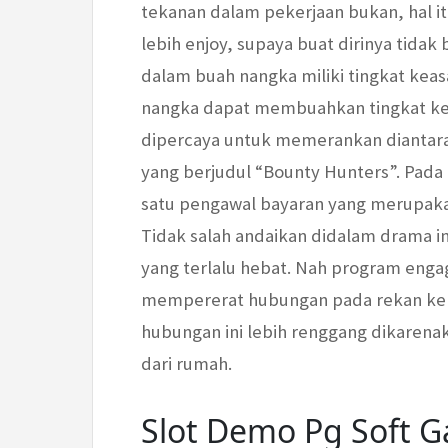
tekanan dalam pekerjaan bukan, hal 
lebih enjoy, supaya buat dirinya tidak
dalam buah nangka miliki tingkat keas
nangka dapat membuahkan tingkat ke
dipercaya untuk memerankan diantara 
yang berjudul “Bounty Hunters”. Pada 
satu pengawal bayaran yang merupakan
Tidak salah andaikan didalam drama i
yang terlalu hebat. Nah program enga
mempererat hubungan pada rekan kerj
hubungan ini lebih renggang dikarena
dari rumah.
Slot Demo Pg Soft 