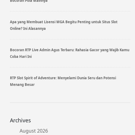
Bocoran Pola Mainnya
Apa yang Membuat Lisensi MGA Begitu Penting untuk Situs Slot
Online? Ini Alasannya
Bocoran RTP Live Admin Agus Terbaru: Rahasia Gacor yang Wajib Kamu
Coba Hari Ini
RTP Slot Spirit of Adventure: Menyelami Dunia Seru dan Potensi
Menang Besar
Archives
August 2026