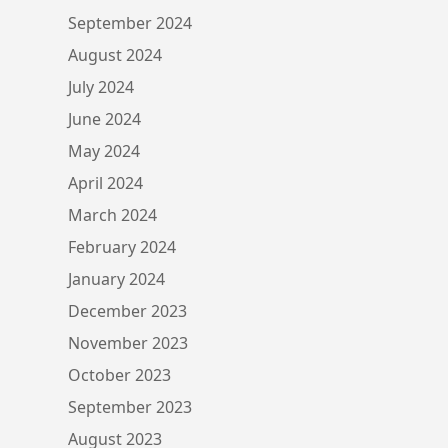
September 2024
August 2024
July 2024
June 2024
May 2024
April 2024
March 2024
February 2024
January 2024
December 2023
November 2023
October 2023
September 2023
August 2023