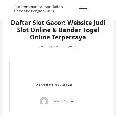
Skip
Our Community Foundation
to
Game Slot Penghasil Uang
content
Daftar Slot Gacor: Website Judi
Slot Online & Bandar Togel
Online Terpercaya
Judi Online
313