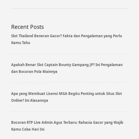
Recent Posts
Slot Thailand Beneran Gacor? Fakta dan Pengalaman yang Perlu
Kamu Tahu
Apakah Benar Slot Captain Bounty Gampang JP? Ini Pengalaman
dan Bocoran Pola Mainnya
Apa yang Membuat Lisensi MGA Begitu Penting untuk Situs Slot
Online? Ini Alasannya
Bocoran RTP Live Admin Agus Terbaru: Rahasia Gacor yang Wajib
Kamu Coba Hari Ini