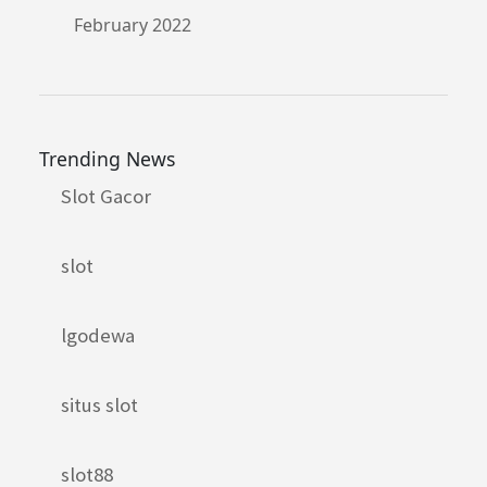
February 2022
Trending News
Slot Gacor
slot
lgodewa
situs slot
slot88