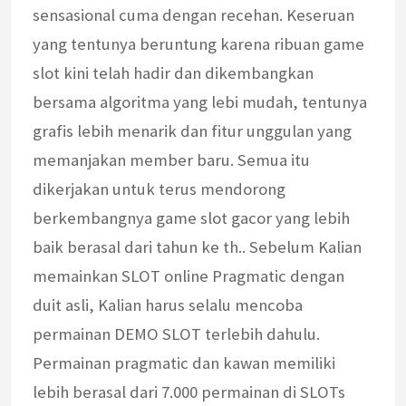
sensasional cuma dengan recehan. Keseruan
yang tentunya beruntung karena ribuan game
slot kini telah hadir dan dikembangkan
bersama algoritma yang lebi mudah, tentunya
grafis lebih menarik dan fitur unggulan yang
memanjakan member baru. Semua itu
dikerjakan untuk terus mendorong
berkembangnya game slot gacor yang lebih
baik berasal dari tahun ke th.. Sebelum Kalian
memainkan SLOT online Pragmatic dengan
duit asli, Kalian harus selalu mencoba
permainan DEMO SLOT terlebih dahulu.
Permainan pragmatic dan kawan memiliki
lebih berasal dari 7.000 permainan di SLOTs