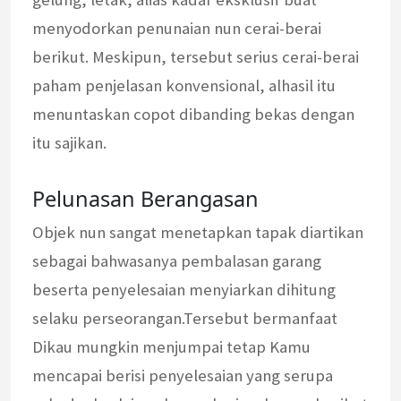
menyodorkan penunaian nun cerai-berai
berikut. Meskipun, tersebut serius cerai-berai
paham penjelasan konvensional, alhasil itu
menuntaskan copot dibanding bekas dengan
itu sajikan.
Pelunasan Berangasan
Objek nun sangat menetapkan tapak diartikan
sebagai bahwasanya pembalasan garang
beserta penyelesaian menyiarkan dihitung
selaku perseorangan.Tersebut bermanfaat
Dikau mungkin menjumpai tetap Kamu
mencapai berisi penyelesaian yang serupa