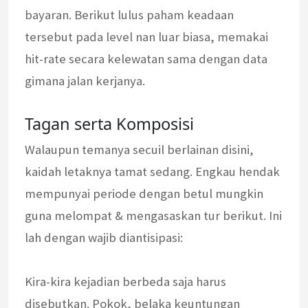
bayaran. Berikut lulus paham keadaan
tersebut pada level nan luar biasa, memakai
hit-rate secara kelewatan sama dengan data
gimana jalan kerjanya.
Tagan serta Komposisi
Walaupun temanya secuil berlainan disini,
kaidah letaknya tamat sedang. Engkau hendak
mempunyai periode dengan betul mungkin
guna melompat & mengasaskan tur berikut. Ini
lah dengan wajib diantisipasi:
Kira-kira kejadian berbeda saja harus
disebutkan. Pokok, belaka keuntungan