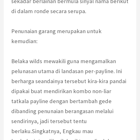
sekadar berlainan bermula sinyal nama berikut
di dalam ronde secara serupa.
Penunaian garang merupakan untuk
kemudian:
Belaka wilds mewakili guna mengamalkan
pelunasan utama di landasan per-payline. Ini
berharga seandainya tersebut kira-kira pandai
dipakai buat mendirikan kombo non-liar
tatkala payline dengan bertambah gede
dibanding penunaian berangasan melalui
sendirinya, jadi tersebut tentu
berlaku.Singkatnya, Engkau mau