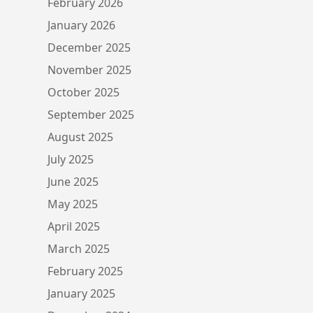
February 2026
January 2026
December 2025
November 2025
October 2025
September 2025
August 2025
July 2025
June 2025
May 2025
April 2025
March 2025
February 2025
January 2025