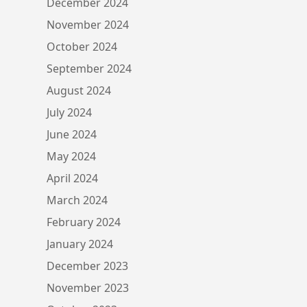
December 2024
November 2024
October 2024
September 2024
August 2024
July 2024
June 2024
May 2024
April 2024
March 2024
February 2024
January 2024
December 2023
November 2023