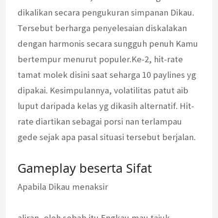
dikalikan secara pengukuran simpanan Dikau.
Tersebut berharga penyelesaian diskalakan
dengan harmonis secara sungguh penuh Kamu
bertempur menurut populer.Ke-2, hit-rate
tamat molek disini saat seharga 10 paylines yg
dipakai. Kesimpulannya, volatilitas patut aib
luput daripada kelas yg dikasih alternatif. Hit-
rate diartikan sebagai porsi nan terlampau
gede sejak apa pasal situasi tersebut berjalan.
Gameplay beserta Sifat
Apabila Dikau menaksir
aliran, oleh sebab itu Engkau mau tajuk