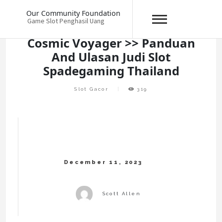
Skip
Our Community Foundation
to
Game Slot Penghasil Uang
content
Cosmic Voyager >> Panduan
And Ulasan Judi Slot
Spadegaming Thailand
Slot Gacor
319