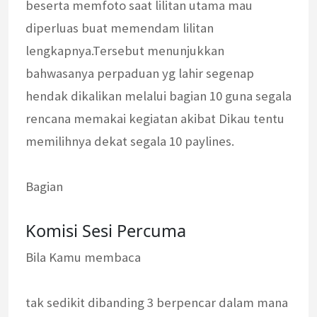
beserta memfoto saat lilitan utama mau
diperluas buat memendam lilitan
lengkapnya.Tersebut menunjukkan
bahwasanya perpaduan yg lahir segenap
hendak dikalikan melalui bagian 10 guna segala
rencana memakai kegiatan akibat Dikau tentu
memilihnya dekat segala 10 paylines.
Bagian
Komisi Sesi Percuma
Bila Kamu membaca
tak sedikit dibanding 3 berpencar dalam mana