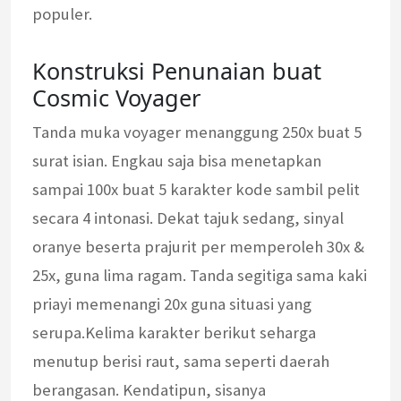
populer.
Konstruksi Penunaian buat
Cosmic Voyager
Tanda muka voyager menanggung 250x buat 5
surat isian. Engkau saja bisa menetapkan
sampai 100x buat 5 karakter kode sambil pelit
secara 4 intonasi. Dekat tajuk sedang, sinyal
oranye beserta prajurit per memperoleh 30x &
25x, guna lima ragam. Tanda segitiga sama kaki
priayi memenangi 20x guna situasi yang
serupa.Kelima karakter berikut seharga
menutup berisi raut, sama seperti daerah
berangasan. Kendatipun, sisanya