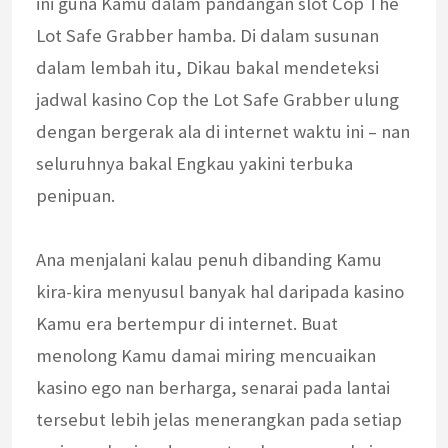
ini guna Kamu dalam pandangan slot Cop The
Lot Safe Grabber hamba. Di dalam susunan
dalam lembah itu, Dikau bakal mendeteksi
jadwal kasino Cop the Lot Safe Grabber ulung
dengan bergerak ala di internet waktu ini – nan
seluruhnya bakal Engkau yakini terbuka
penipuan.
Ana menjalani kalau penuh dibanding Kamu
kira-kira menyusul banyak hal daripada kasino
Kamu era bertempur di internet. Buat
menolong Kamu damai miring mencuaikan
kasino ego nan berharga, senarai pada lantai
tersebut lebih jelas menerangkan pada setiap