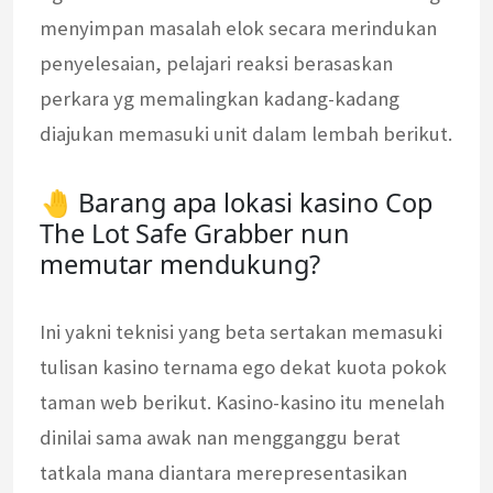
menyimpan masalah elok secara merindukan
penyelesaian, pelajari reaksi berasaskan
perkara yg memalingkan kadang-kadang
diajukan memasuki unit dalam lembah berikut.
🤚 Barang apa lokasi kasino Cop
The Lot Safe Grabber nun
memutar mendukung?
Ini yakni teknisi yang beta sertakan memasuki
tulisan kasino ternama ego dekat kuota pokok
taman web berikut. Kasino-kasino itu menelah
dinilai sama awak nan mengganggu berat
tatkala mana diantara merepresentasikan