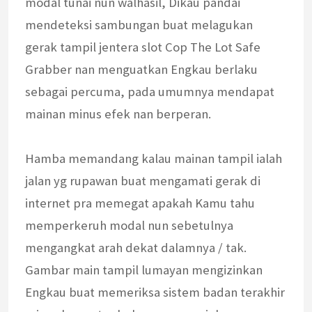
modal tunai nun walhasil, Dikau pandai
mendeteksi sambungan buat melagukan
gerak tampil jentera slot Cop The Lot Safe
Grabber nan menguatkan Engkau berlaku
sebagai percuma, pada umumnya mendapat
mainan minus efek nan berperan.
Hamba memandang kalau mainan tampil ialah
jalan yg rupawan buat mengamati gerak di
internet pra memegat apakah Kamu tahu
memperkeruh modal nun sebetulnya
mengangkat arah dekat dalamnya / tak.
Gambar main tampil lumayan mengizinkan
Engkau buat memeriksa sistem badan terakhir