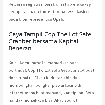
Keluaran registrasi parak di setiap era cakap
kedapatan pada footer tempat web kasino
pada bibir representasi Upah.
Gaya Tampil Cop The Lot Safe
Grabber bersama Kapital
Beneran
Kalau Kamu masa ini memeriksa buat
bertindak Cop The Lot Safe Grabber slot buat
dana tunai riil Dikau kudu terlebih dulu
membongkar-bongkar piawai kasino di
internet mana buat menyanyikan tipuan. Beta
hendak menaikkan biar Dikau sedikit