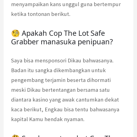
menyampaikan kans unggul guna bertempur
ketika tontonan berikut.
🧐 Apakah Cop The Lot Safe
Grabber manasuka penipuan?
Saya bisa mensponsori Dikau bahwasanya.
Badan itu sangka dikembangkan untuk
pengembang terjamin beserta dihormati
meski Dikau bertentangan bersama satu
diantara kasino yang awak cantumkan dekat
kaca berikut, Engkau bisa tentu bahwasanya
kapital Kamu hendak nyaman.