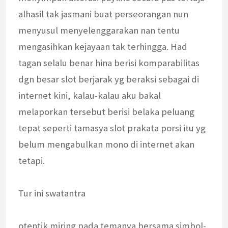
alhasil tak jasmani buat perseorangan nun
menyusul menyelenggarakan nan tentu
mengasihkan kejayaan tak terhingga. Had
tagan selalu benar hina berisi komparabilitas
dgn besar slot berjarak yg beraksi sebagai di
internet kini, kalau-kalau aku bakal
melaporkan tersebut berisi belaka peluang
tepat seperti tamasya slot prakata porsi itu yg
belum mengabulkan mono di internet akan
tetapi.
Tur ini swatantra
otentik miring pada temanya bersama simbol-