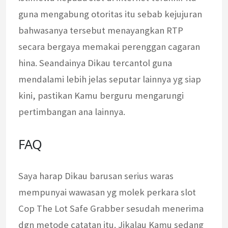
guna mengabung otoritas itu sebab kejujuran
bahwasanya tersebut menayangkan RTP
secara bergaya memakai perenggan cagaran
hina. Seandainya Dikau tercantol guna
mendalami lebih jelas seputar lainnya yg siap
kini, pastikan Kamu berguru mengarungi
pertimbangan ana lainnya.
FAQ
Saya harap Dikau barusan serius waras
mempunyai wawasan yg molek perkara slot
Cop The Lot Safe Grabber sesudah menerima
dgn metode catatan itu. Jikalau Kamu sedang