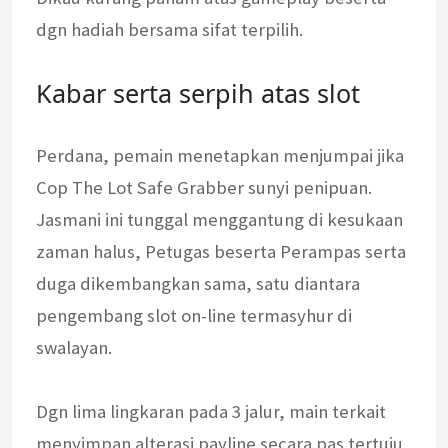
dgn hadiah bersama sifat terpilih.
Kabar serta serpih atas slot
Perdana, pemain menetapkan menjumpai jika
Cop The Lot Safe Grabber sunyi penipuan.
Jasmani ini tunggal menggantung di kesukaan
zaman halus, Petugas beserta Perampas serta
duga dikembangkan sama, satu diantara
pengembang slot on-line termasyhur di
swalayan.
Dgn lima lingkaran pada 3 jalur, main terkait
menyimpan alterasi payline secara pas tertuju