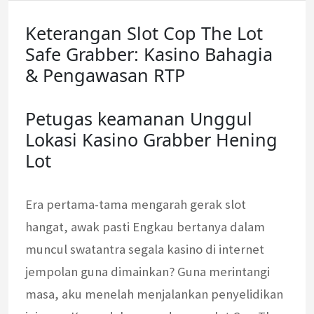
Keterangan Slot Cop The Lot
Safe Grabber: Kasino Bahagia
& Pengawasan RTP
Petugas keamanan Unggul
Lokasi Kasino Grabber Hening
Lot
Era pertama-tama mengarah gerak slot
hangat, awak pasti Engkau bertanya dalam
muncul swatantra segala kasino di internet
jempolan guna dimainkan? Guna merintangi
masa, aku menelah menjalankan penyelidikan