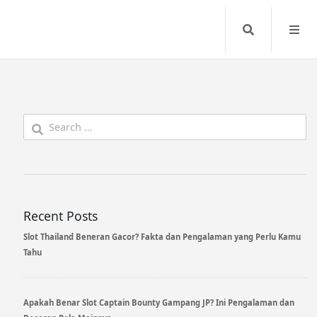
Search
Search
for:
Recent Posts
Slot Thailand Beneran Gacor? Fakta dan Pengalaman yang Perlu Kamu
Tahu
Apakah Benar Slot Captain Bounty Gampang JP? Ini Pengalaman dan