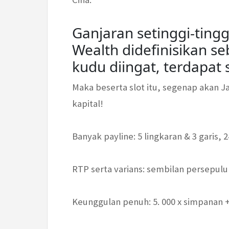
Ganjaran setinggi-tingg
Wealth didefinisikan se
kudu diingat, terdapat 
Maka beserta slot itu, segenap akan 
kapital!
Banyak payline: 5 lingkaran & 3 garis, 
RTP serta varians: sembilan persepul
Keunggulan penuh: 5. 000 x simpanan +