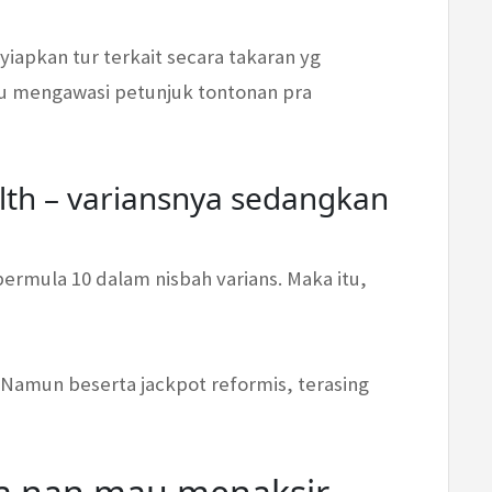
yiapkan tur terkait secara takaran yg
du mengawasi petunjuk tontonan pra
alth – variansnya sedangkan
ermula 10 dalam nisbah varians. Maka itu,
. Namun beserta jackpot reformis, terasing