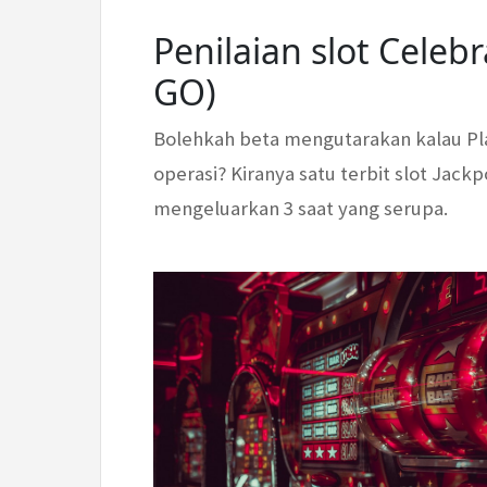
Penilaian slot Celebr
GO)
Bolehkah beta mengutarakan kalau Pl
operasi? Kiranya satu terbit slot Jac
mengeluarkan 3 saat yang serupa.