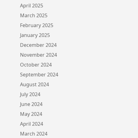
April 2025
March 2025
February 2025
January 2025
December 2024
November 2024
October 2024
September 2024
August 2024
July 2024
June 2024
May 2024
April 2024
March 2024