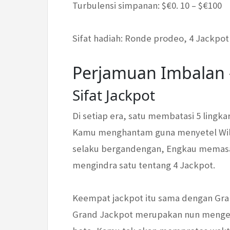
Turbulensi simpanan: $€0. 10 – $€100
Sifat hadiah: Ronde prodeo, 4 Jackpot
Perjamuan Imbalan 
Sifat Jackpot
Di setiap era, satu membatasi 5 lingk
Kamu menghantam guna menyetel Wild
selaku bergandengan, Engkau memasan
mengindra satu tentang 4 Jackpot.
Keempat jackpot itu sama dengan Grand
Grand Jackpot merupakan nun mengelok