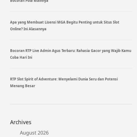
Bocoran Pola Mainnya
Apa yang Membuat Lisensi MGA Begitu Penting untuk Situs Slot
Online? Ini Alasannya
Bocoran RTP Live Admin Agus Terbaru: Rahasia Gacor yang Wajib Kamu
Coba Hari Ini
RTP Slot Spirit of Adventure: Menyelami Dunia Seru dan Potensi
Menang Besar
Archives
August 2026