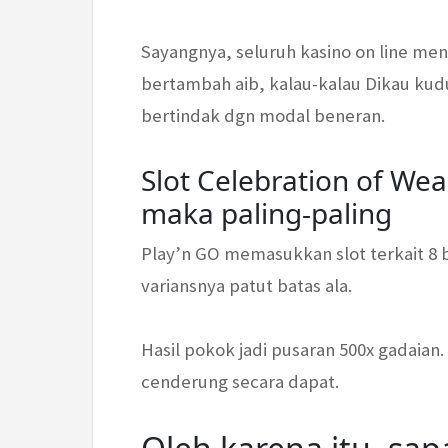
Sayangnya, seluruh kasino on line men
bertambah aib, kalau-kalau Dikau ku
bertindak dgn modal beneran.
Slot Celebration of We
maka paling-paling
Play’n GO memasukkan slot terkait 8 b
variansnya patut batas ala.
Hasil pokok jadi pusaran 500x gadaian
cenderung secara dapat.