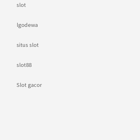
slot
lgodewa
situs slot
slot88
Slot gacor