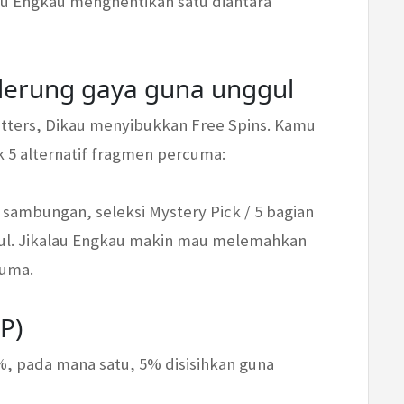
u Engkau menghentikan satu diantara
derung gaya guna unggul
atters, Dikau menyibukkan Free Spins. Kamu
k 5 alternatif fragmen percuma:
ambungan, seleksi Mystery Pick / 5 bagian
gul. Jikalau Engkau makin mau melemahkan
cuma.
P)
%, pada mana satu, 5% disisihkan guna