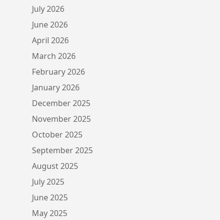
July 2026
June 2026
April 2026
March 2026
February 2026
January 2026
December 2025
November 2025
October 2025
September 2025
August 2025
July 2025
June 2025
May 2025