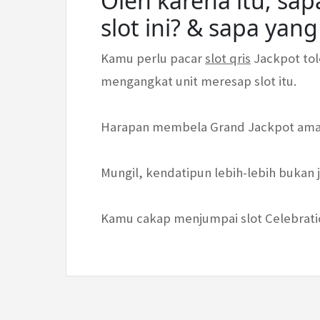
Oleh karena itu, sa
slot ini? & sapa ya
Kamu perlu pacar
slot qris
Jackpot tol
mengangkat unit meresap slot itu.
Harapan membela Grand Jackpot amat
Mungil, kendatipun lebih-lebih bukan j
Kamu cakap menjumpai slot Celebratio