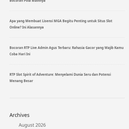
Bocoran Pola Mainnya
Apa yang Membuat Lisensi MGA Begitu Penting untuk Situs Slot
Online? Ini Alasannya
Bocoran RTP Live Admin Agus Terbaru: Rahasia Gacor yang Wajib Kamu
Coba Hari Ini
RTP Slot Spirit of Adventure: Menyelami Dunia Seru dan Potensi
Menang Besar
Archives
August 2026