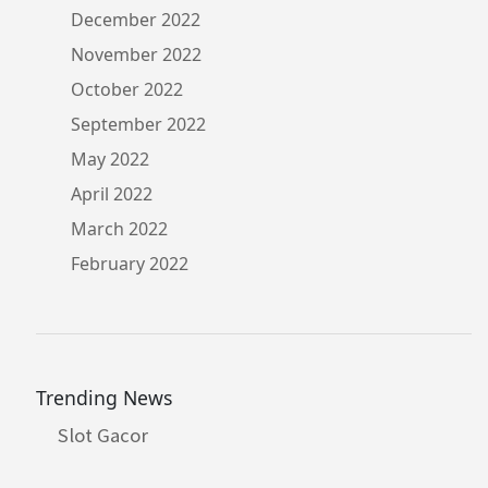
December 2022
November 2022
October 2022
September 2022
May 2022
April 2022
March 2022
February 2022
Trending News
Slot Gacor