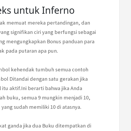
ks untuk Inferno
tidak memuat mereka pertandingan, dan
ng signifikan ciri yang berfungsi sebagai
ang mengungkapkan Bonus panduan para
ak pada putaran apa pun.
simbol kehendak tumbuh semua contoh
ol Ditandai dengan satu gerakan jika
u aktif.Ini berarti bahwa jika Anda
elah buku, semua 9 mungkin menjadi 10,
ang sudah memiliki 10 di atasnya.
at ganda jika dua Buku ditempatkan di