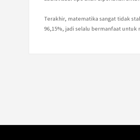
Terakhir, matematika sangat tidak stab
96,15%, jadi selalu bermanfaat untuk