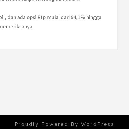
il, dan ada opsi Rtp mulai dari 94,1% hingga
 memeriksanya.
Proudly Powered By WordPress