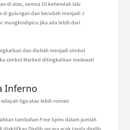
an di atas, semua 10 kehendak lalu
a di gulungan dan berubah menjadi J
mungkindipicu jika ada lebih dari
ingkatkan dan diubah menjadi simbol
jika simbol Marked ditingkatkan melewati
 Inferno
ilayah tiga atau lebih roman:
hkan tambahan Free Spins dalam jumlah
i diaktifkan.Dipilih secara acak tanda dipilih