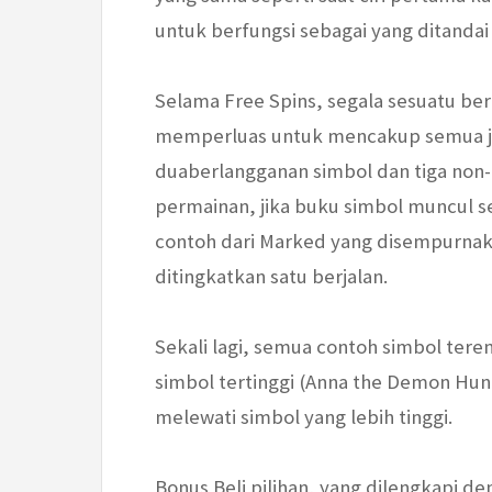
untuk berfungsi sebagai yang ditandai
Selama Free Spins, segala sesuatu be
memperluas untuk mencakup semua jel
duaberlangganan simbol dan tiga non
permainan, jika buku simbol muncul 
contoh dari Marked yang disempurnak
ditingkatkan satu berjalan.
Sekali lagi, semua contoh simbol tere
simbol tertinggi (Anna the Demon Hunt
melewati simbol yang lebih tinggi.
Bonus Beli pilihan, yang dilengkapi d